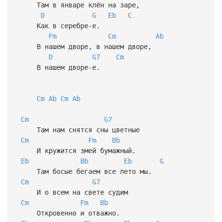
Там в январе клён на заре,
D
G
Eb
C
Как в серебре-е.
Fm
Cm
Ab
В нашем дворе, в нашем дворе,
D
G7
Cm
В нашем дворе-е.
Cm
Ab
Cm
Ab
Cm
G7
Там нам снятся сны цветные
Cm
Fm
Bb
И кружится змей бумажный.
Eb
Bb
Eb
G
Там босые бегаем все лето мы.
Cm
G7
И о всем на свете судим
Cm
Fm
Bb
Откровенно и отважно.