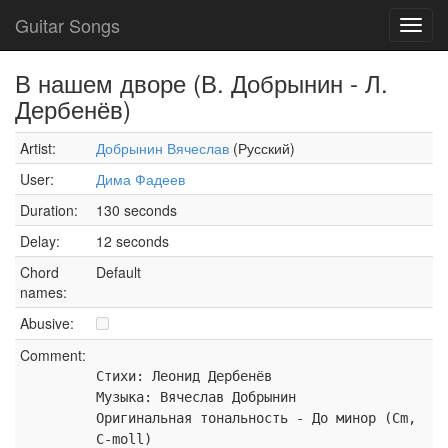
Guitar Songs
Toggl
navig
В нашем дворе (В. Добрынин - Л.
Дербенёв)
Artist:
Добрынин Вячеслав
(Русский)
User:
Дима Фадеев
Duration:
130 seconds
Delay:
12 seconds
Chord
Default
names:
Abusive:
Comment:
Стихи: Леонид Дербенёв
Музыка: Вячеслав Добрынин
Оригинальная тональность - До минор (Cm,
C-moll)