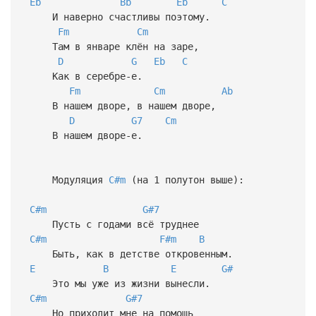
Eb
Bb
Eb
C
И наверно счастливы поэтому.
Fm
Cm
Там в январе клён на заре,
D
G
Eb
C
Как в серебре-е.
Fm
Cm
Ab
В нашем дворе, в нашем дворе,
D
G7
Cm
В нашем дворе-е.
Модуляция
C#m
(на 1 полутон выше):
C#m
G#7
Пусть с годами всё труднее
C#m
F#m
B
Быть, как в детстве откровенным.
E
B
E
G#
Это мы уже из жизни вынесли.
C#m
G#7
Но приходит мне на помощь