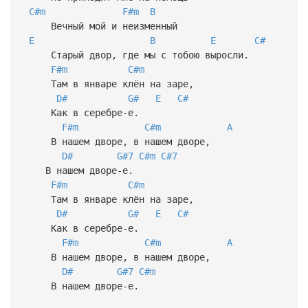
C#m
F#m
B
Вечный мой и неизменный
E
B
E
C#
Старый двор, где мы с тобою выросли.
F#m
C#m
Там в январе клён на заре,
D#
G#
E
C#
Как в серебре-е.
F#m
C#m
A
В нашем дворе, в нашем дворе,
D#
G#7
C#m
C#7
В нашем дворе-e.
F#m
C#m
Там в январе клён на заре,
D#
G#
E
C#
Как в серебре-е.
F#m
C#m
A
В нашем дворе, в нашем дворе,
D#
G#7
C#m
В нашем дворе-e.