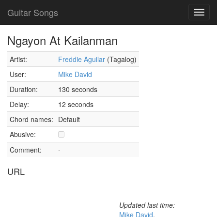
Guitar Songs
Toggl
navig
Ngayon At Kailanman
Artist:
Freddie Aguilar
(Tagalog)
User:
Mike David
Duration:
130 seconds
Delay:
12 seconds
Chord names:
Default
Abusive:
Comment:
-
URL
Updated last time:
Mike David
,