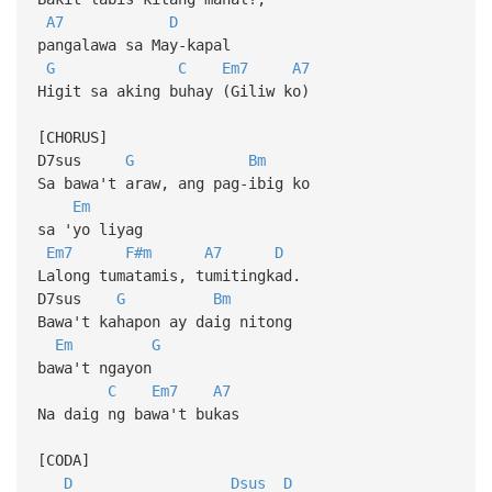
A7
D
pangalawa sa May-kapal
G
C
Em7
A7
Higit sa aking buhay (Giliw ko)
[CHORUS]
D7sus
G
Bm
Sa bawa't araw, ang pag-ibig ko
Em
sa 'yo liyag
Em7
F#m
A7
D
Lalong tumatamis, tumitingkad.
D7sus
G
Bm
Bawa't kahapon ay daig nitong
Em
G
bawa't ngayon
C
Em7
A7
Na daig ng bawa't bukas
[CODA]
D
Dsus
D