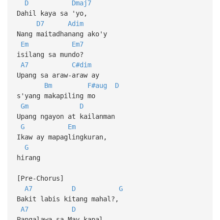
D
Dmaj7
Dahil kaya sa 'yo,
D7
Adim
Nang maitadhanang ako'y
Em
Em7
isilang sa mundo?
A7
C#dim
Upang sa araw-araw ay
Bm
F#aug
D
s'yang makapiling mo
Gm
D
Upang ngayon at kailanman
G
Em
Ikaw ay mapaglingkuran,
G
hirang
[Pre-Chorus]
A7
D
G
Bakit labis kitang mahal?,
A7
D
Pangalawa sa May-kapal,