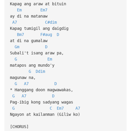
Kapag ang araw at bituin
Em
Em7
ay di na matanaw
A7
C#dim
Kapag tumigil ang daigdig
Bm7
F#aug
D
at di na gumalaw
Gm
D
Subali't isang araw pa,
G
Em
matapos ang mundo'y
G
Ddim
magunaw na,
G
A7
D
* Hanggang doon magwawakas,
G
A7
D
Pag-ibig kong sadyang wagas
G
C
Em7
A7
Ngayon at kailanman (Giliw ko)
[CHORUS]