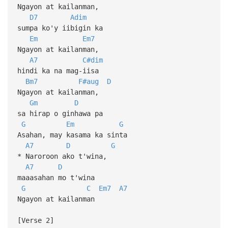
Ngayon at kailanman,
D7
Adim
sumpa ko'y iibigin ka
Em
Em7
Ngayon at kailanman,
A7
C#dim
hindi ka na mag-iisa
Bm7
F#aug
D
Ngayon at kailanman,
Gm
D
sa hirap o ginhawa pa
G
Em
G
Asahan, may kasama ka sinta
A7
D
G
* Naroroon ako t'wina,
A7
D
maaasahan mo t'wina
G
C
Em7
A7
Ngayon at kailanman
[Verse 2]