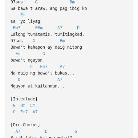
D7sus
G
Bm
Sa bawa't araw, ang pag-ibig ko
Em
sa 'yo liyag
Em7
F#m
A7
D
Lalong tumatamis, tumitingkad.
D7sus
G
Bm
Bawa't kahapon ay daig nitong
Em
G
bawa't ngayon
C
Em7
A7
Na daig ng bawa't bukas...
D
A7
Ngayon at kailanman...
[Interlude]
G
Bm
Em
C
Em7
A7
[Pre-Chorus]
A7
D
G
Bakit labis kitang mahal?,