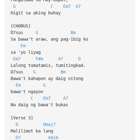
G
C
Em7
A7
Higit sa aking buhay
[CHORUS]
D7sus
G
Bm
Sa bawa't araw, ang pag-ibig ko
Em
sa 'yo liyag
Em7
F#m
A7
D
Lalong tumatamis, tumitingkad.
D7sus
G
Bm
Bawa't kahapon ay daig nitong
Em
G
bawa't ngayon
C
Em7
A7
Na daig ng bawa't bukas
[Verse 3]
D
Dmaj7
Malilimot ka lang
D7
Adim