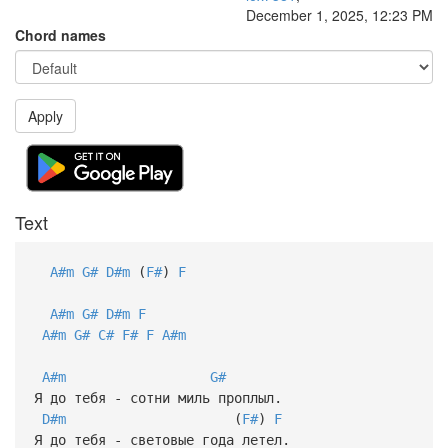
December 1, 2025, 12:23 PM
Chord names
Apply
Text
A#m
G#
D#m
(
F#
)
F
A#m
G#
D#m
F
A#m
G#
C#
F#
F
A#m
A#m
G#
Я до тебя - сотни миль проплыл.
D#m
(
F#
)
F
Я до тебя - световые года летел.