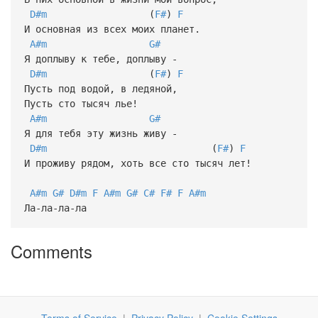
D#m
(
F#
)
F
И основная из всех моих планет.
A#m
G#
Я доплыву к тебе, доплыву -
D#m
(
F#
)
F
Пусть под водой, в ледяной,
Пусть сто тысяч лье!
A#m
G#
Я для тебя эту жизнь живу -
D#m
(
F#
)
F
И проживу рядом, хоть все сто тысяч лет!
A#m
G#
D#m
F
A#m
G#
C#
F#
F
A#m
Ла-ла-ла-ла
Comments