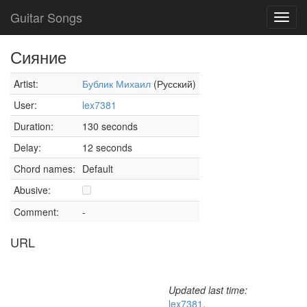
Guitar Songs
Toggl
navig
Сияние
Artist:
Бублик Михаил
(Русский)
User:
lex7381
Duration:
130 seconds
Delay:
12 seconds
Chord names:
Default
Abusive:
Comment:
-
URL
Updated last time:
lex7381
,