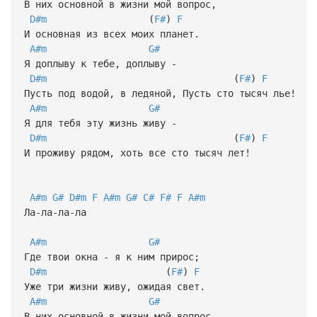
В них основной в жизни мой вопрос,
D#m
(
F#
)
F
И основная из всех моих планет.
A#m
G#
Я доплыву к тебе, доплыву -
D#m
(
F#
)
F
Пусть под водой, в ледяной, Пусть сто тысяч лье!
A#m
G#
Я для тебя эту жизнь живу -
D#m
(
F#
)
F
И проживу рядом, хоть все сто тысяч лет!
A#m
G#
D#m
F
A#m
G#
C#
F#
F
A#m
Ла-ла-ла-ла
A#m
G#
Где твои окна - я к ним прирос;
D#m
(
F#
)
F
Уже три жизни живу, ожидая свет.
A#m
G#
В них основной в жизни мой вопрос,