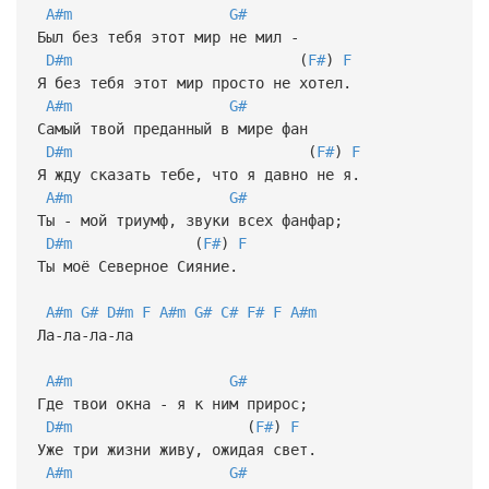
A#m
G#
Был без тебя этот мир не мил -
D#m
(
F#
)
F
Я без тебя этот мир просто не хотел.
A#m
G#
Самый твой преданный в мире фан
D#m
(
F#
)
F
Я жду сказать тебе, что я давно не я.
A#m
G#
Ты - мой триумф, звуки всех фанфар;
D#m
(
F#
)
F
Ты моё Северное Сияние.
A#m
G#
D#m
F
A#m
G#
C#
F#
F
A#m
Ла-ла-ла-ла
A#m
G#
Где твои окна - я к ним прирос;
D#m
(
F#
)
F
Уже три жизни живу, ожидая свет.
A#m
G#