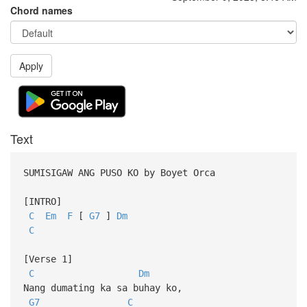
Chord names
Apply
Text
SUMISIGAW ANG PUSO KO by Boyet Orca
[INTRO]
C
Em
F
[
G7
]
Dm
C
[Verse 1]
C
Dm
Nang dumating ka sa buhay ko,
G7
C