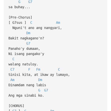
G
G7
sa buhay...
[Pre-Chorus]
[ G7sus ]
C
Am
Nguni't ano ang nangyari,
Dm
Bakit nagkagano'n?
G7
Panaho'y dumaan,
Ni isang pangako'y
C
walang natuloy.
C7
F
Fm
C
Sinisi kita, at ikaw ay lumayo,
Am
Dm
Dinamdam nang labis
G
G7
Ang mga sinabi ko.
[CHORUS]
[
G7
]
C
Am