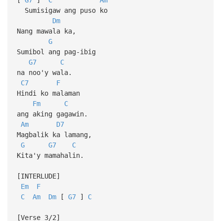
Sumisigaw ang puso ko
Dm
Nang mawala ka,
G
Sumibol ang pag-ibig
G7
C
na noo'y wala.
C7
F
Hindi ko malaman
Fm
C
ang aking gagawin.
Am
D7
Magbalik ka lamang,
G
G7
C
Kita'y mamahalin.
[INTERLUDE]
Em
F
C
Am
Dm
[
G7
]
C
[Verse 3/2]