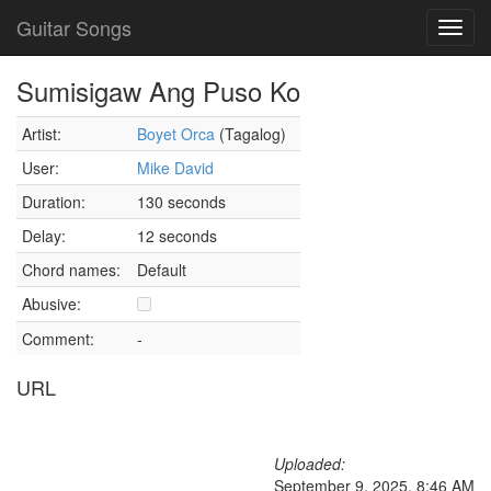
Guitar Songs
Toggl
navig
Sumisigaw Ang Puso Ko
Artist:
Boyet Orca
(Tagalog)
User:
Mike David
Duration:
130 seconds
Delay:
12 seconds
Chord names:
Default
Abusive:
Comment:
-
URL
Uploaded:
September 9, 2025, 8:46 AM