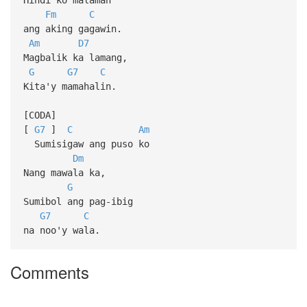
Fm
C
ang aking gagawin.
Am
D7
Magbalik ka lamang,
G
G7
C
Kita'y mamahalin.
[CODA]
[
G7
]
C
Am
Sumisigaw ang puso ko
Dm
Nang mawala ka,
G
Sumibol ang pag-ibig
G7
C
na noo'y wala.
Comments