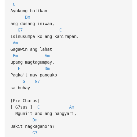
C
Ayokong balikan
Dm
ang dusang iniwan,
G7
C
Isinusumpa ko ang kahirapan.
Am
Gagawin ang lahat
Em
Am
upang magtagumpay,
F
Dm
Pagka't may pangako
G
G7
sa buhay...
[Pre-Chorus]
[ G7sus ]
C
Am
Nguni't ano ang nangyari,
Dm
Bakit nagkagano'n?
G7