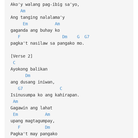
Ako'y walang pag-ibig sa'yo,
Am
Ang tanging nalalama'y
Em
Am
gaganda ang buhay ko
F
Dm
G
G7
pagka't nasilaw sa pangako mo.
[Verse 2]
C
Ayokong balikan
Dm
ang dusang iniwan,
G7
C
Isinusumpa ko ang kahirapan.
Am
Gagawin ang lahat
Em
Am
upang magtagumpay,
F
Dm
Pagka't may pangako