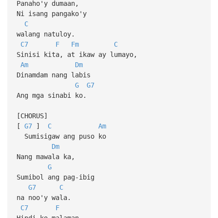
Panaho'y dumaan,
Ni isang pangako'y
C
walang natuloy.
C7
F
Fm
C
Sinisi kita, at ikaw ay lumayo,
Am
Dm
Dinamdam nang labis
G
G7
Ang mga sinabi ko.
[CHORUS]
[
G7
]
C
Am
Sumisigaw ang puso ko
Dm
Nang mawala ka,
G
Sumibol ang pag-ibig
G7
C
na noo'y wala.
C7
F
Hindi ko malaman