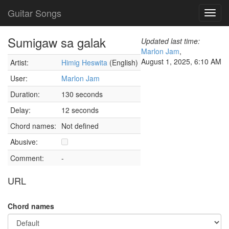
Guitar Songs
Toggl
navig
Sumigaw sa galak
Updated last time:
Marlon Jam
,
August 1, 2025, 6:10 AM
Artist:
Himig Heswita
(English)
User:
Marlon Jam
Duration:
130 seconds
Delay:
12 seconds
Chord names:
Not defined
Abusive:
Comment:
-
URL
Chord names