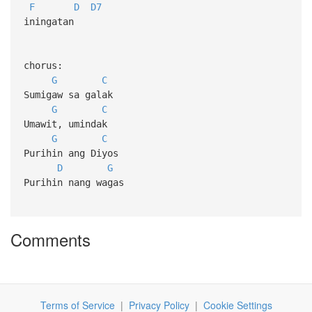
F
D
D7
iningatan
chorus:
G
C
Sumigaw sa galak
G
C
Umawit, umindak
G
C
Purihin ang Diyos
D
G
Purihin nang wagas
Comments
Terms of Service
|
Privacy Policy
|
Cookie Settings