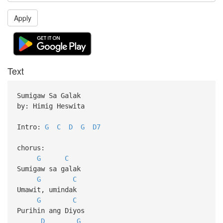
Apply
Text
Sumigaw Sa Galak
by: Himig Heswita
Intro:
G
C
D
G
D7
chorus:
G
C
Sumigaw sa galak
G
C
Umawit, umindak
G
C
Purihin ang Diyos
D
G