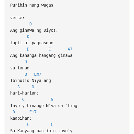
Purihin nang wagas
verse:
D
Ang ginawa ng Diyos,
D
lapit at pagmasdan
D
C
A7
Ang kahanga-hangang ginawa
D
sa tanan
B
Em7
Ibinulid Niya ang
A
D
hari-harian;
C
G
Tayo′y hinango N'ya sa ′ting
D
Em7
kaapihan;
C
C
Sa Kanyang pag-ibig tayo'y