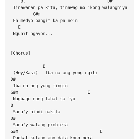
B. D#
Tinawanan pa kita, tinawag mo 'kong walanghiya
G#m
Eh medyo pangit ka pa no'n
E
Ngunit ngayon...
[Chorus]
B
(Hey/Kasi) Iba na ang yong ngiti
D#
Iba na ang yong tingin
G#m E
Nagbago nang lahat sa 'yo
B
Sana'y hindi nakita
D#
Sana'y walang problema
G#m E
Pagkat kulang ang dala kong pera