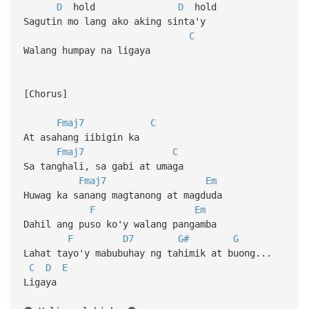
D
hold
D
hold
Sagutin mo lang ako aking sinta'y
C
Walang humpay na ligaya
[Chorus]
Fmaj7
C
At asahang iibigin ka
Fmaj7
C
Sa tanghali, sa gabi at umaga
Fmaj7
Em
Huwag ka sanang magtanong at magduda
F
Em
Dahil ang puso ko'y walang pangamba
F
D7
G#
G
Lahat tayo'y mabubuhay ng tahimik at buong...
C
D
E
Ligaya