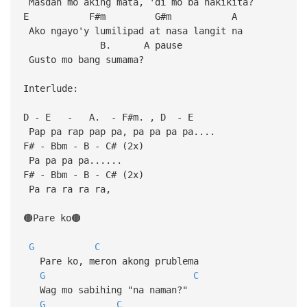
Masdan mo aking mata, 'di mo ba nakikita?
E F#m G#m A
Ako ngayo'y lumilipad at nasa langit na
B. A pause
Gusto mo bang sumama?
Interlude:
D - E - A. - F#m. , D - E
Pap pa rap pap pa, pa pa pa pa....
F# - Bbm - B - C# (2x)
Pa pa pa pa......
F# - Bbm - B - C# (2x)
Pa ra ra ra ra,
🟤Pare ko🟤
G
C
Pare ko, meron akong prublema
G
C
Wag mo sabihing "na naman?"
G
C