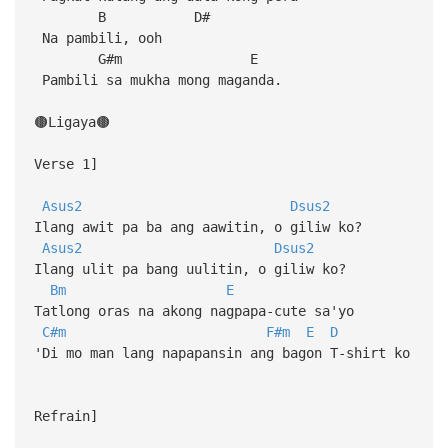
B D#
Na pambili, ooh
G#m E
Pambili sa mukha mong maganda.
🟤Ligaya🟤
Verse 1]
Asus2
Dsus2
Ilang awit pa ba ang aawitin, o giliw ko?
Asus2
Dsus2
Ilang ulit pa bang uulitin, o giliw ko?
Bm
E
Tatlong oras na akong nagpapa-cute sa'yo
C#m
F#m
E
D
'Di mo man lang napapansin ang bagon T-shirt ko
Refrain]