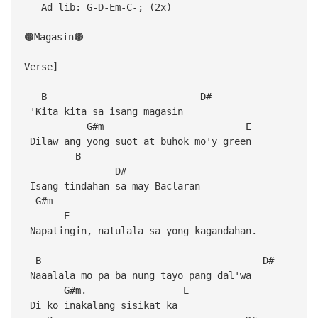
Ad lib: G-D-Em-C-; (2x)
🟤Magasin🟤
Verse]
B D#
'Kita kita sa isang magasin
G#m E
Dilaw ang yong suot at buhok mo'y green
B
D#
Isang tindahan sa may Baclaran
G#m
E
Napatingin, natulala sa yong kagandahan.
B D#
Naaalala mo pa ba nung tayo pang dal'wa
G#m. E
Di ko inakalang sisikat ka