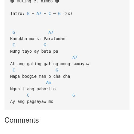
🟤 Huling el bimbo 🟤
Intro:
G
–
A7
–
C
–
G
(2x)
G
A7
Kamukha mo si Paraluman
C
G
Nung tayo ay bata pa
A7
At ang galing galing mong sumayaw
C
G
Mapa boogie man o cha cha
Am
Ngunit ang paborito
C
G
Ay ang pagsayaw mo
Comments