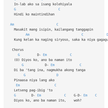
In-lab ako sa isang kolehiyala
G
C
Hindi ko maintindihan
Am
C
Masakit mang isipin, kailangang tanggapin
Am
C
Kung kelan ka naging siryoso, saka ka niya gagag
Chorus
G
D-
Em
C
(O) Diyos ko, ano ba naman ito
G
D-
Em
C
Di ba 'tang ina, nagmukha akong tanga
G
D
Pinaasa niya lang ako
Em
C
Letseng pag-ibig 'to
G
D-
Em
C
G-D-
Em
C
Diyos ko, ano ba naman ito, woh?