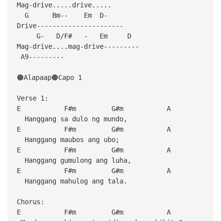
Mag-drive.....drive.....
G Bm-- Em D-
Drive----------------------
G- D/F# - Em D
Mag-drive....mag-drive---------
A9---------
🟤Alapaap🟤Capo 1
Verse 1:
E F#m G#m A
Hanggang sa dulo ng mundo,
E F#m G#m A
Hanggang maubos ang ubo;
E F#m G#m A
Hanggang gumulong ang luha,
E F#m G#m A
Hanggang mahulog ang tala.
Chorus:
E F#m G#m A