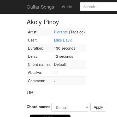
Guitar Songs
Artists
Ako'y Pinoy
Artist:
Florante
(Tagalog)
User:
Mike David
Duration:
130 seconds
Delay:
12 seconds
Chord names:
Default
Abusive:
Comment:
-
URL
Chord names
Apply