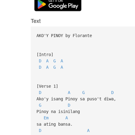
Text
AKO'Y PINOY by Florante
[Intro]
D
A
G
A
D
A
G
A
[Verse 1]
D
A
G
D
Ako'y isang Pinoy sa puso't diwa,
G
D
Pinoy na isinilang
Em
A
sa ating bansa.
D
A