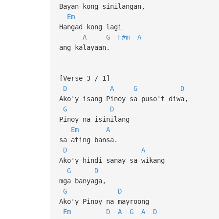
Bayan kong sinilangan,
Em
Hangad kong lagi
A
G
F#m
A
ang kalayaan.
[Verse 3 / 1]
D
A
G
D
Ako'y isang Pinoy sa puso't diwa,
G
D
Pinoy na isinilang
Em
A
sa ating bansa.
D
A
Ako'y hindi sanay sa wikang
G
D
mga banyaga,
G
D
Ako'y Pinoy na mayroong
Em
D
A
G
A
D