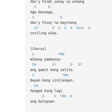
Ako'y hindi sanay sa wikang
G
D
mga banyaga,
G
D
Ako'y Pinoy na mayroong
A7
D
A
G
A
Asus
A
sariling wika.
[Chorus]
G
F#m
Wikang pambansa
Em
A7
D
D7
ang gamit kong salita.
G
F#m
Bayan kong sinilangan,
Em
Hangad kong lagi
A
G
F#m
A
ang kalayaan.