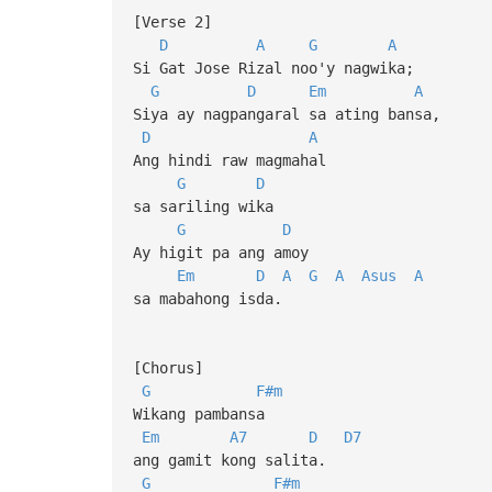
[Verse 2]
D
A
G
A
Si Gat Jose Rizal noo'y nagwika;
G
D
Em
A
Siya ay nagpangaral sa ating bansa,
D
A
Ang hindi raw magmahal
G
D
sa sariling wika
G
D
Ay higit pa ang amoy
Em
D
A
G
A
Asus
A
sa mabahong isda.
[Chorus]
G
F#m
Wikang pambansa
Em
A7
D
D7
ang gamit kong salita.
G
F#m