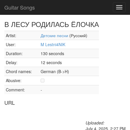
Guitar Songs
Toggl
navig
В ЛЕСУ РОДИЛАСЬ ЁЛОЧКА
Artist:
Детские песни
(Русский)
User:
M Lestni4NIK
Duration:
130 seconds
Delay:
12 seconds
Chord names:
German (B->H)
Abusive:
Comment:
-
URL
Uploaded:
July 4, 2025, 2:27 PM