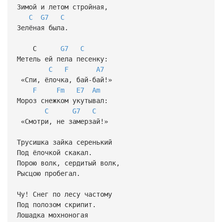
Зимой и летом стройная,
C
G7
C
Зелёная была.
С
G7
C
Метель ей пела песенку:
C
F
A7
«Спи, ёлочка, бай-бай!»
F
Fm
E7
Am
Мороз снежком укутывал:
C
G7
C
«Смотри, не замерзай!»
Трусишка зайка серенький
Под ёлочкой скакал.
Порою волк, сердитый волк,
Рысцою пробегал.
Чу! Снег по лесу частому
Под полозом скрипит.
Лошадка мохноногая