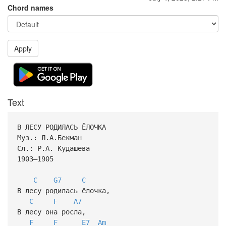
Chord names
Apply
Text
В ЛЕСУ РОДИЛАСЬ ЁЛОЧКА
Муз.: Л.А.Бекман
Сл.: Р.А. Кудашева
1903—1905
C
G7
C
В лесу родилась ёлочка,
C
F
A7
В лесу она росла,
F
F
E7
Am