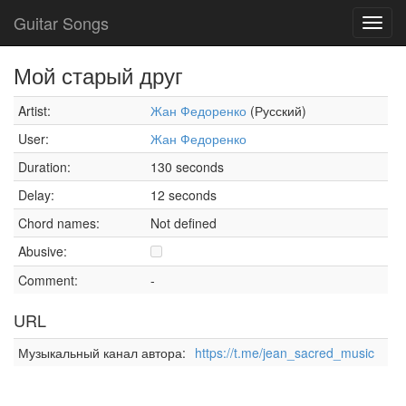
Guitar Songs
Toggl
navig
Мой старый друг
Artist:
Жан Федоренко
(Русский)
User:
Жан Федоренко
Duration:
130 seconds
Delay:
12 seconds
Chord names:
Not defined
Abusive:
Comment:
-
URL
Музыкальный канал автора:
https://t.me/jean_sacred_music