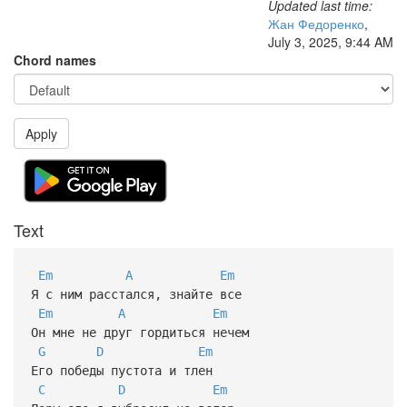
Updated last time:
Жан Федоренко
,
July 3, 2025, 9:44 AM
Chord names
Apply
Text
Em
A
Em
Я с ним расстался, знайте все
Em
A
Em
Он мне не друг гордиться нечем
G
D
Em
Его победы пустота и тлен
C
D
Em