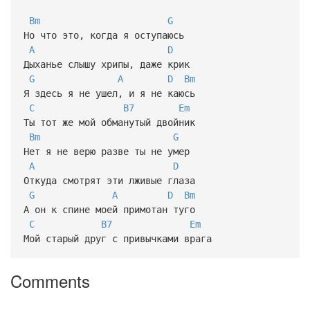
Bm
G
Но что это, когда я оступаюсь
A
D
Дыханье слышу хрипы, даже крик
G
A
D
Bm
Я здесь я не ушел, и я не каюсь
C
B7
Em
Ты тот же мой обманутый двойник
Bm
G
Нет я не верю разве ты не умер
A
D
Откуда смотрят эти лживые глаза
G
A
D
Bm
А он к спине моей примотан туго
C
B7
Em
Мой старый друг с привычками врага
Comments