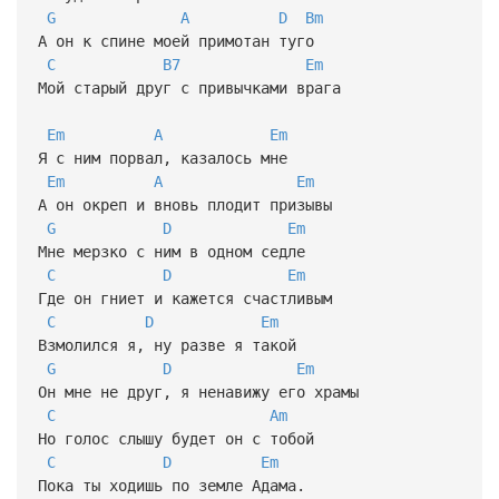
G
A
D
Bm
А он к спине моей примотан туго
C
B7
Em
Мой старый друг с привычками врага
Em
A
Em
Я с ним порвал, казалось мне
Em
A
Em
А он окреп и вновь плодит призывы
G
D
Em
Мне мерзко с ним в одном седле
C
D
Em
Где он гниет и кажется счастливым
C
D
Em
Взмолился я, ну разве я такой
G
D
Em
Он мне не друг, я ненавижу его храмы
C
Am
Но голос слышу будет он с тобой
C
D
Em
Пока ты ходишь по земле Адама.