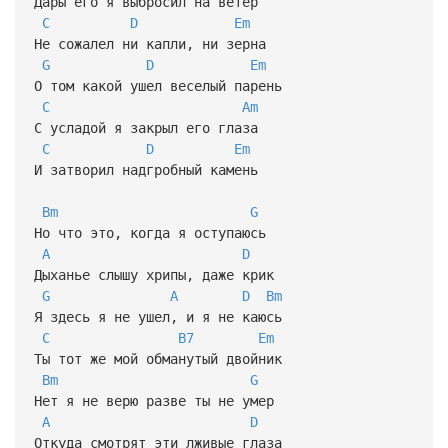
Дары его я выбросил на ветер
C
D
Em
Не сожалел ни капли, ни зерна
G
D
Em
О том какой ушел веселый парень
C
Am
С усладой я закрыл его глаза
C
D
Em
И затворил надгробный камень
Bm
G
Но что это, когда я оступаюсь
A
D
Дыханье слышу хрипы, даже крик
G
A
D
Bm
Я здесь я не ушел, и я не каюсь
C
B7
Em
Ты тот же мой обманутый двойник
Bm
G
Нет я не верю разве ты не умер
A
D
Откуда смотрят эти лживые глаза