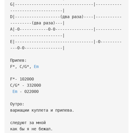
G|---------------------------------|-----------
----------------------|
D|-------------------(два раза)----|-----------
---------(два раза)---|
A|-0------------0-0----------------|-----------
----------------------|
E|---------------------------------|-0---------
---0-0----------------|
Припев:
F*, C/G*,
Em
F*- 102000
C/G* - 332000
Em
- 022000
Оутро:
вариации куплета и припева.
следуют за мной
как бы я не бежал.