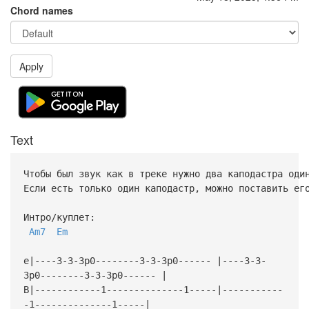
Chord names
Apply
Text
Чтобы был звук как в треке нужно два каподастра оди
Если есть только один каподастр, можно поставить ег
Интро/куплет:
Am7
Em
e|----3-3-3p0--------3-3-3p0------ |----3-3-
3p0--------3-3-3p0------ |
B|------------1--------------1-----|-----------
-1--------------1-----|