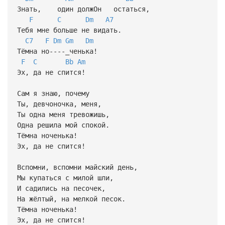
Знать, один должОн остаться,
F
C
Dm
A7
Тебя мне больше не видать.
C7
F
Dm
Gm
Dm
Тёмна но----_ченька!
F
C
Bb
Am
Эх, да не спится!
Сам я знаю, почему
Ты, девчоночка, меня,
Ты одна меня тревожишь,
Одна решила мой спокой.
Тёмна ноченька!
Эх, да не спится!
Вспомни, вспомни майский день,
Мы купаться с милой шли,
И садились на песочек,
На жёлтый, на мелкой песок.
Тёмна ноченька!
Эх, да не спится!