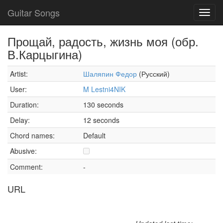
Guitar Songs
Toggl
navig
Прощай, радость, жизнь моя (обр.
В.Карцыгина)
Artist:
Шаляпин Федор
(Русский)
User:
M Lestni4NIK
Duration:
130 seconds
Delay:
12 seconds
Chord names:
Default
Abusive:
Comment:
-
URL