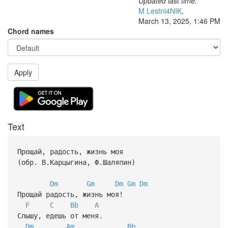
Updated last time:
M Lestni4NIK
,
March 13, 2025, 1:46 PM
Chord names
Apply
Text
Прощай, радость, жизнь моя
(обр. В.Карцыгина, Ф.Шаляпин)
Dm
Gm
Dm
Gm
Dm
Прощай радость, жизнь моя!
F
C
Bb
A
Слышу, едешь от меня.
Dm
Am
Bb