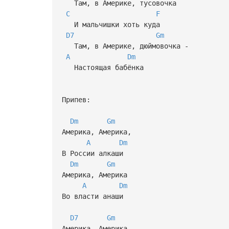
Там, в Америке, тусовочка
C
F
И мальчишки хоть куда
D7
Gm
Там, в Америке, дюймовочка -
A
Dm
Настоящая бабёнка
Припев:
Dm
Gm
Америка, Америка,
A
Dm
В России алкаши
Dm
Gm
Америка, Америка
A
Dm
Во власти анаши
D7
Gm
Америка, Америка,