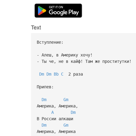
Text
Вступление:
- Алеш, в Америку хочу!
- Ты че, не в кайф! Там же проститутки!
Dm
Dm
Bb
C
2 раза
Припев:
Dm
Gm
Америка, Америка,
A
Dm
В России алкаши
Dm
Gm
Америка, Америка