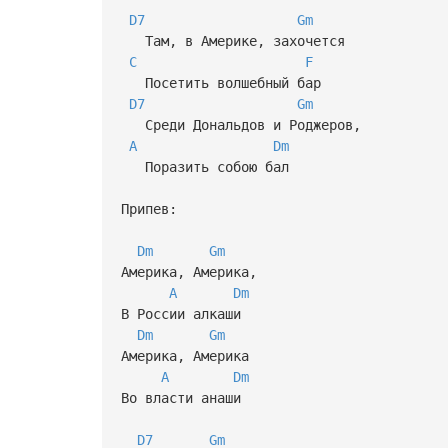
D7
Gm
Там, в Америке, захочется
C
F
Посетить волшебный бар
D7
Gm
Среди Дональдов и Роджеров,
A
Dm
Поразить собою бал
Припев:
Dm
Gm
Америка, Америка,
A
Dm
В России алкаши
Dm
Gm
Америка, Америка
A
Dm
Во власти анаши
D7
Gm