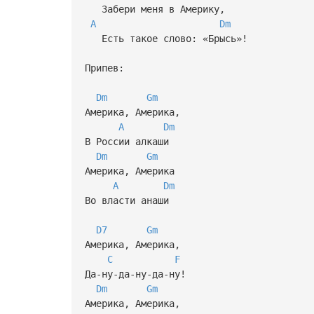
Забери меня в Америку,
A
Dm
Есть такое слово: «Брысь»!
Припев:
Dm
Gm
Америка, Америка,
A
Dm
В России алкаши
Dm
Gm
Америка, Америка
A
Dm
Во власти анаши
D7
Gm
Америка, Америка,
C
F
Да-ну-да-ну-да-ну!
Dm
Gm
Америка, Америка,