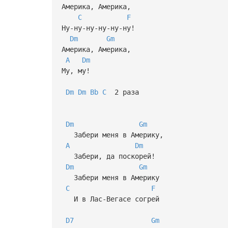
Америка, Америка,
C
F
Ну-ну-ну-ну-ну-ну!
Dm
Gm
Америка, Америка,
A
Dm
Му, му!
Dm
Dm
Bb
C
2 раза
Dm
Gm
Забери меня в Америку,
A
Dm
Забери, да поскорей!
Dm
Gm
Забери меня в Америку
C
F
И в Лас-Вегасе согрей
D7
Gm