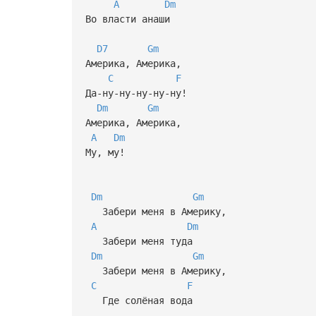
A
Dm
Во власти анаши
D7
Gm
Америка, Америка,
C
F
Да-ну-ну-ну-ну-ну!
Dm
Gm
Америка, Америка,
A
Dm
Му, му!
Dm
Gm
Забери меня в Америку,
A
Dm
Забери меня туда
Dm
Gm
Забери меня в Америку,
C
F
Где солёная вода