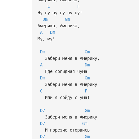
C
F
Ну-ну-ну-ну-ну-ну!
Dm
Gm
Америка, Америка,
A
Dm
Му, му!
Dm
Gm
Забери меня в Америку,
A
Dm
Где солидная чума
Dm
Gm
Забери меня в Америку
C
F
Или я сойду с ума!
D7
Gm
Забери меня в Америку
D7
Gm
И порезче оторвись
D7
Gm