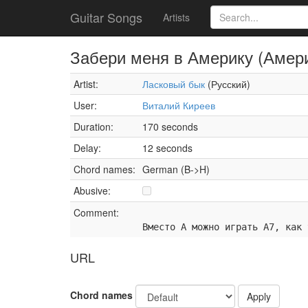
Guitar Songs
Artists
Забери меня в Америку (Амер
Artist:
Ласковый бык
(Русский)
User:
Виталий Киреев
Duration:
170 seconds
Delay:
12 seconds
Chord names:
German (B->H)
Abusive:
Comment:
Вместо A можно играть A7, как 
URL
Chord names
Apply