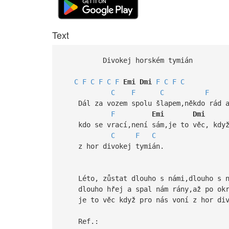
Text
Divokej horském tymián k
C
F
C
F
C
F
Emi
Dmi
F
C
F
C
C
F
C
F
Dál za vozem spolu šlapem,někdo rád a
F
Emi
Dmi
kdo se vrací,není sám,je to věc, když
C
F
C
z hor divokej tymián.
Léto, zůstat dlouho s námi,dlouho s n
dlouho hřej a spal nám rány,až po okr
je to věc když pro nás voní z hor
Ref.: