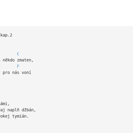
ap.2
C
 někdo zmaten,
F
 pro nás voní
ámi,
aj naplň džbán,
 divokej tymián.