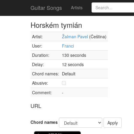
Guitar Songs
Artists
Horském tymián
Artist:
Žalman Pavel
(Čeština)
User:
Franci
Duration:
130 seconds
Delay:
12 seconds
Chord names:
Default
Abusive:
Comment:
-
URL
Chord names
Apply