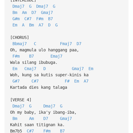
Dmaj7
G
Dmaj7
G
Bm
Am
D7
Gmaj7
G#m
C#7
F#m
B7
Em
A
Bm
A7
D
G
[CHORUS]
Bbmaj7
C
Fmaj7
D7
Oh, magmula ulo hanggang paa,
F#m
B7
Emaj7
Wala silang ibubuga.
Em
Cmaj7
D
Gmaj7
Em
Woh, kung sa kutis super-kinis ka
G#7
C#7
F#
Em
A7
Kartada dies kang talaga
[VERSE 4]
Dmaj7
G
Dmaj7
G
Oh my baby, ika'y ibang-iba,
Bm
Am
D7
Gmaj7
Kahit saan titignan ka.
Bm7b5
C#7
F#m
B7