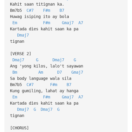
Kahit saan titignan ka.
Bm7b5
C#7
F#m
B7
Huwag isiping ito ay bola
Em
F#m
Gmaj7
A7
Kartada dies kahit saan ka pa
Dmaj7
tignan
[VERSE 2]
Dmaj7
G
Dmaj7
G
Ang 'yong kilos, lalo't sayawan
Bm
Am
D7
Gmaj7
Sa body language wala sila
Bm7b5
C#7
F#m
B7
Kung gumiling, lahat ay hanga
Em
F#m
Gmaj7
A7
Kartada dies kahit saan ka pa
Dmaj7
G
Dmaj7
G
tignan
[CHORUS]