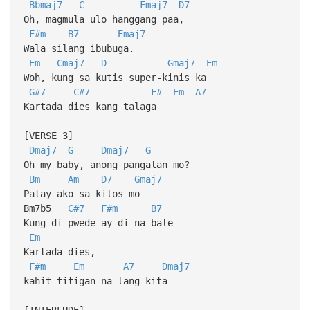
Bbmaj7
C
Fmaj7
D7
Oh, magmula ulo hanggang paa,
F#m
B7
Emaj7
Wala silang ibubuga.
Em
Cmaj7
D
Gmaj7
Em
Woh, kung sa kutis super-kinis ka
G#7
C#7
F#
Em
A7
Kartada dies kang talaga
[VERSE 3]
Dmaj7
G
Dmaj7
G
Oh my baby, anong pangalan mo?
Bm
Am
D7
Gmaj7
Patay ako sa kilos mo
Bm7b5
C#7
F#m
B7
Kung di pwede ay di na bale
Em
Kartada dies,
F#m
Em
A7
Dmaj7
kahit titigan na lang kita
[INTERLUDE]