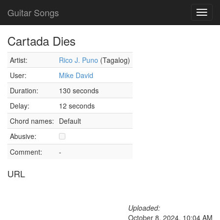
Guitar Songs
Toggl
navig
Cartada Dies
Artist:
Rico J. Puno
(Tagalog)
User:
Mike David
Duration:
130 seconds
Delay:
12 seconds
Chord names:
Default
Abusive:
Comment:
-
URL
Uploaded:
October 8, 2024, 10:04 AM