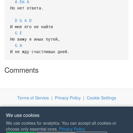
A
Em
A
Но нет ответа.
D
G
A
D
И мне его не найти
G
E
Не вижу я иных путей,
G
A
И не жду счастливых дней.
Comments
Terms of Service
|
Privacy Policy
|
Cookie Settings
We use cookies
We use cookies for analytics. You can accept all cookies or
If you like Guitar Songs, you
choose only essential ones.
Privacy Policy