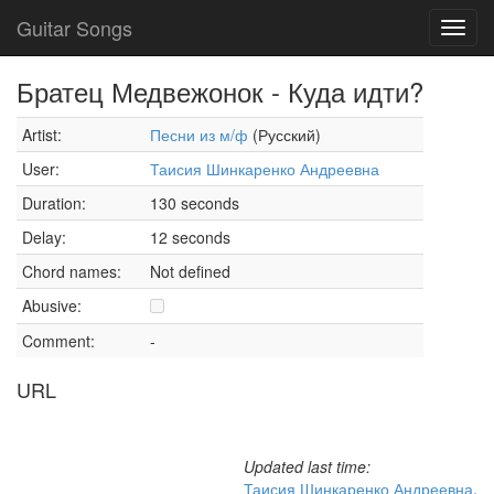
Guitar Songs
Toggl
navig
Братец Медвежонок - Куда идти?
Artist:
Песни из м/ф
(Русский)
User:
Таисия Шинкаренко Андреевна
Duration:
130 seconds
Delay:
12 seconds
Chord names:
Not defined
Abusive:
Comment:
-
URL
Updated last time:
Таисия Шинкаренко Андреевна
,