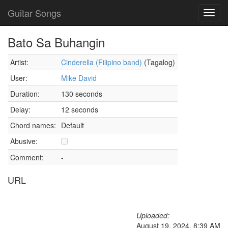
Guitar Songs
Toggl
navig
Bato Sa Buhangin
Artist:
Cinderella (Filipino band)
(Tagalog)
User:
Mike David
Duration:
130 seconds
Delay:
12 seconds
Chord names:
Default
Abusive:
Comment:
-
URL
Uploaded:
August 19, 2024, 8:39 AM