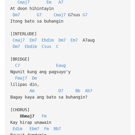
Cmaj7
Em
A7
At doon hihintayin
Dm7
G7
Cmaj7
G7sus
G7
Itong bato sa buhangin
[INTERLUDE]
Cmaj7
Em7
Ebdim
Dm7
Em7
A7aug
Dm7
Ebdim
Csus
C
[BRIDGE]
C7
Eaug
Ngunit kung ang pagsuyo'y
Fmaj7
Dm
lilipas din,
Am
D7
Bb
Ab7
Bagay kaya ang bato sa buhangin?
[CHORUS]
Dbmaj7
Fm
Kay hirap unawain
Edim
Ebm7
Fm
Bb7
Bawa't damdamin