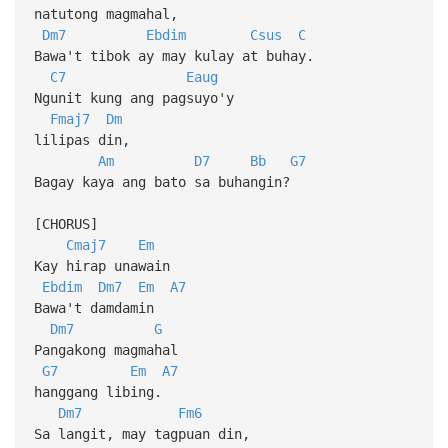
natutong magmahal,
Dm7
Ebdim
Csus
C
Bawa't tibok ay may kulay at buhay.
C7
Eaug
Ngunit kung ang pagsuyo'y
Fmaj7
Dm
lilipas din,
Am
D7
Bb
G7
Bagay kaya ang bato sa buhangin?
[CHORUS]
Cmaj7
Em
Kay hirap unawain
Ebdim
Dm7
Em
A7
Bawa't damdamin
Dm7
G
Pangakong magmahal
G7
Em
A7
hanggang libing.
Dm7
Fm6
Sa langit, may tagpuan din,