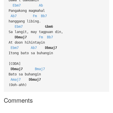
Ebm7
Ab
Pangakong magmahal
Ab7
Fm
Bb7
hanggang libing.
Ebm7
Gbm6
Sa langit, may tagpuan din,
Dbmaj7
Fm
Bb7
At doon hihintayin
Ebm7
Ab7
Dbmaj7
Itong bato sa buhangin
[CODA]
Dbmaj7
Bmaj7
Bato sa buhangin
Amaj7
Dbmaj7
(Ooh-ahh)
Comments