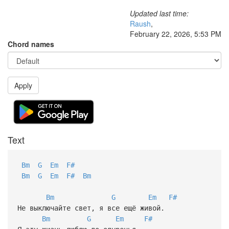
Updated last time:
Raush
,
February 22, 2026, 5:53 PM
Chord names
Apply
Text
Bm
G
Em
F#
Bm
G
Em
F#
Bm
Bm
G
Em
F#
Не выключайте свет, я все ещё живой.
Bm
G
Em
F#