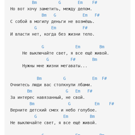
Bm
G
Em
F#
Но вот хочу заметить, между делом.
Bm
G
Em
F#
С собой в могилу деньги не возмёшь.
G
Em
F#
И власти нет, когда без жизни тело.
G
Em
Bm
Не выключайте свет, я все ещё живой.
G
F#
Bm
Нужны мне жизни мегаваты...
Bm
G
Em
F#
Очнитесь люди вас столкнули лбами.
Bm
G
Em
F#
За интерес навязанный, не свой.
Bm
G
Em
F#
Верните детский смех и небо голубое.
G
Em
Bm
Не выключайте свет, я все ещё живой.