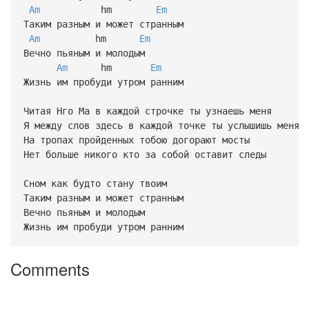
Am
hm
Em
Таким разным и может странным
Am
hm
Em
Вечно пьяным и молодым
Am
hm
Em
Жизнь им пробуди утром ранним
Читая Нго Ма в каждой строчке ты узнаешь меня
Я между слов здесь в каждой точке ты услышишь меня
На тропах пройденных тобою догорают мосты
Нет больше никого кто за собой оставит следы
Сном как будто стану твоим
Таким разным и может странным
Вечно пьяным и молодым
Жизнь им пробуди утром ранним
Comments