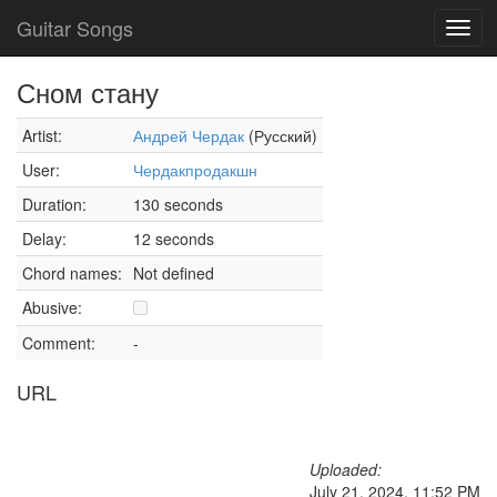
Guitar Songs
Toggl
navig
Сном стану
Artist:
Андрей Чердак
(Русский)
User:
Чердакпродакшн
Duration:
130 seconds
Delay:
12 seconds
Chord names:
Not defined
Abusive:
Comment:
-
URL
Uploaded:
July 21, 2024, 11:52 PM