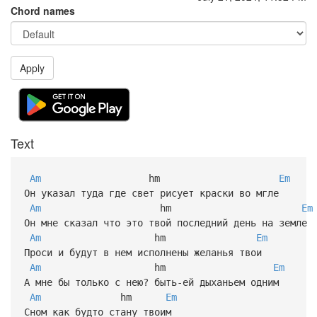
Chord names
Apply
Text
Am
hm
Em
Он указал туда где свет рисует краски во мгле
Am
hm
Em
Он мне сказал что это твой последний день на земле
Am
hm
Em
Проси и будут в нем исполнены желанья твои
Am
hm
Em
А мне бы только с нею? быть-ей дыханьем одним
Am
hm
Em
Сном как будто стану твоим