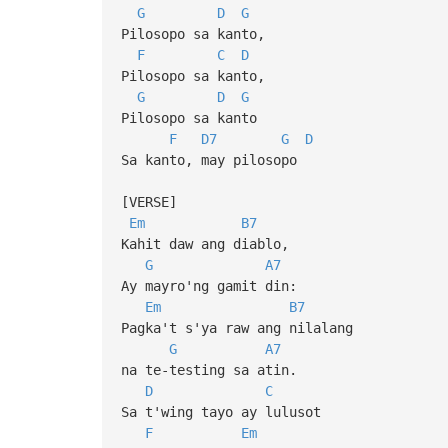
G
D
G
Pilosopo sa kanto,
F
C
D
Pilosopo sa kanto,
G
D
G
Pilosopo sa kanto
F
D7
G
D
Sa kanto, may pilosopo
[VERSE]
Em
B7
Kahit daw ang diablo,
G
A7
Ay mayro'ng gamit din:
Em
B7
Pagka't s'ya raw ang nilalang
G
A7
na te-testing sa atin.
D
C
Sa t'wing tayo ay lulusot
F
Em