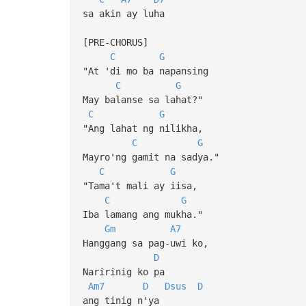
sa akin ay luha
[PRE-CHORUS]
C
G
"At 'di mo ba napansing
C
G
May balanse sa lahat?"
C
G
"Ang lahat ng nilikha,
C
G
Mayro'ng gamit na sadya."
C
G
"Tama't mali ay iisa,
C
G
Iba lamang ang mukha."
Gm
A7
Hanggang sa pag-uwi ko,
D
Naririnig ko pa
Am7
D
Dsus
D
ang tinig n'ya