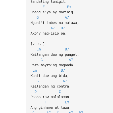
Sandaling tumigil,
F
Em
Upang s'ya ay marinig.
G
A7
Nguni't imbes na matawa,
C
A7
D7
Ako'y nag-isip pa.
[VERSE]
Em
B7
Kailangan daw ng panget,
G
A7
Para mayro'ng maganda.
Em
B7
Kahit daw ang bida,
G
A7
Kailangan ng contra.
D
C
Paano raw malalaman
F
Em
Ang ginhawa at tuwa,
G
A7
C
A7
D7