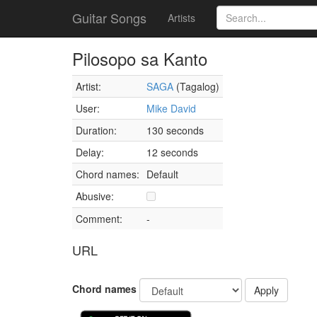
Guitar Songs
Artists
Pilosopo sa Kanto
Artist:
SAGA
(Tagalog)
User:
Mike David
Duration:
130 seconds
Delay:
12 seconds
Chord names:
Default
Abusive:
Comment:
-
URL
Chord names
Apply