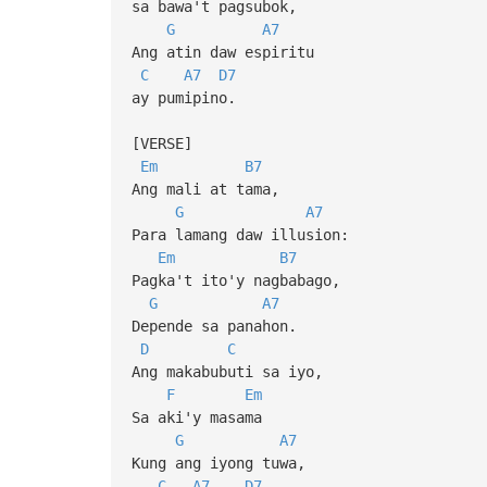
sa bawa't pagsubok,
G
A7
Ang atin daw espiritu
C
A7
D7
ay pumipino.
[VERSE]
Em
B7
Ang mali at tama,
G
A7
Para lamang daw illusion:
Em
B7
Pagka't ito'y nagbabago,
G
A7
Depende sa panahon.
D
C
Ang makabubuti sa iyo,
F
Em
Sa aki'y masama
G
A7
Kung ang iyong tuwa,
C
A7
D7