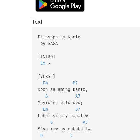
Text
Pilosopo sa Kanto
by SAGA
[INTRO]
Em
~
[VERSE]
Em
B7
Doon sa aming kanto,
G
A7
Mayro'ng pilosopo;
Em
B7
Lahat sila'y naaaliw,
G
A7
S'ya raw ay nababaliw.
D
C