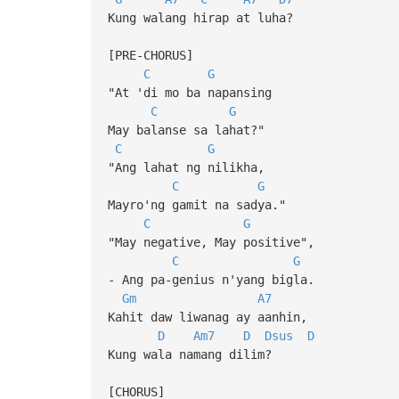
Kung walang hirap at luha?
[PRE-CHORUS]
C
G
"At 'di mo ba napansing
C
G
May balanse sa lahat?"
C
G
"Ang lahat ng nilikha,
C
G
Mayro'ng gamit na sadya."
C
G
"May negative, May positive",
C
G
- Ang pa-genius n'yang bigla.
Gm
A7
Kahit daw liwanag ay aanhin,
D
Am7
D
Dsus
D
Kung wala namang dilim?
[CHORUS]