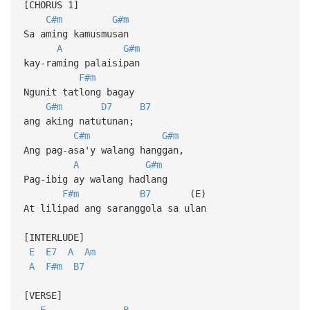
[CHORUS 1]
C#m
G#m
Sa aming kamusmusan
A
G#m
kay-raming palaisipan
F#m
Ngunit tatlong bagay
G#m
D7
B7
ang aking natutunan;
C#m
G#m
Ang pag-asa'y walang hanggan,
A
G#m
Pag-ibig ay walang hadlang
F#m
B7
(E)
At lilipad ang saranggola sa ulan
[INTERLUDE]
E
E7
A
Am
A
F#m
B7
[VERSE]
E
B