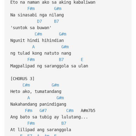
Eto na naman ako sa aking kabaliwan
F#m
G#m
Na sinasabi nga nilang
D7
B7
'suntok sa buwan'
C#m
G#m
Ngunit hindi hihindian
A
G#m
ng tulad kong natuto nang
F#m
B7
E
Magpalipad ng saranggola sa ulan
[CHORUS 3]
C#m
G#m
Heto ako, tumatandang
A
G#m
Nakahandang panindigang
F#m
G#7
C#m
A#m7b5
Ang bato sa tubig ay lulutang...
F#m
B7
At lilipad ang saranggola
E
E7
A
Am
E