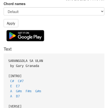
Chord names
Apply
Text
SARANGGOLA SA ULAN
by Gary Granada
[INTRO]
C#
C#7
E
E7
A
G#m
F#m
G#m
A
B7
[VERSE]