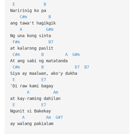
E
B
Naririnig ko pa
C#m
B
ang tawa't hagikgik
A
G#m
Ng una kong sinta
F#m
B7
at kalarong paslit
C#m
B
A
G#m
At ang sabi ng matatanda
C#m
B
D7
B7
Siya ay maalwan, ako'y dukha
E
E7
'Di raw kami bagay
A
Am
at kay-raming dahilan
E
E7
Ngunit si Bakekay
A
Am
G#7
ay walang pakialam