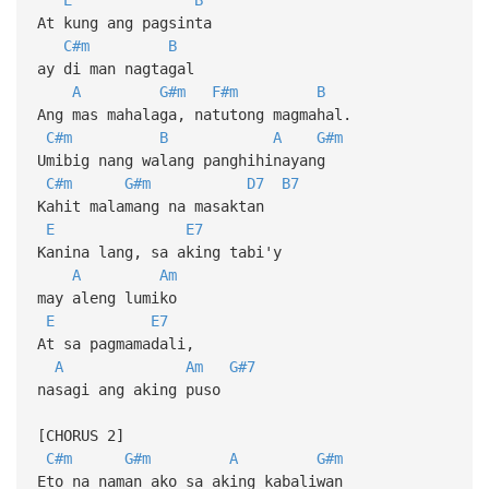
At kung ang pagsinta
C#m
B
ay di man nagtagal
A
G#m
F#m
B
Ang mas mahalaga, natutong magmahal.
C#m
B
A
G#m
Umibig nang walang panghihinayang
C#m
G#m
D7
B7
Kahit malamang na masaktan
E
E7
Kanina lang, sa aking tabi'y
A
Am
may aleng lumiko
E
E7
At sa pagmamadali,
A
Am
G#7
nasagi ang aking puso
[CHORUS 2]
C#m
G#m
A
G#m
Eto na naman ako sa aking kabaliwan