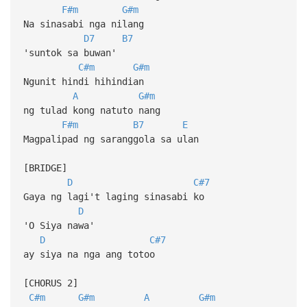
F#m
G#m
Na sinasabi nga nilang
D7
B7
'suntok sa buwan'
C#m
G#m
Ngunit hindi hihindian
A
G#m
ng tulad kong natuto nang
F#m
B7
E
Magpalipad ng saranggola sa ulan
[BRIDGE]
D
C#7
Gaya ng lagi't laging sinasabi ko
D
'O Siya nawa'
D
C#7
ay siya na nga ang totoo
[CHORUS 2]
C#m
G#m
A
G#m