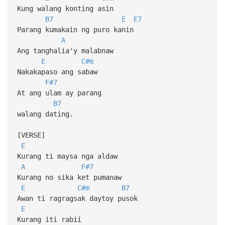
Kung walang konting asin
B7
E
E7
Parang kumakain ng puro kanin
A
Ang tanghalia'y malabnaw
E
C#m
Nakakapaso ang sabaw
F#7
At ang ulam ay parang
B7
walang dating.
[VERSE]
E
Kurang ti maysa nga aldaw
A
F#7
Kurang no sika ket pumanaw
E
C#m
B7
Awan ti ragragsak daytoy pusok
E
Kurang iti rabii