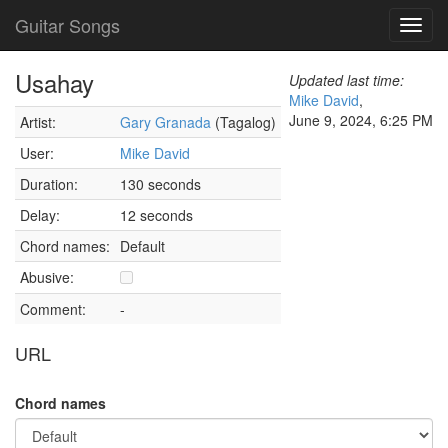
Guitar Songs
Toggl
navig
Usahay
Updated last time:
Mike David
,
June 9, 2024, 6:25 PM
Artist:
Gary Granada
(Tagalog)
User:
Mike David
Duration:
130 seconds
Delay:
12 seconds
Chord names:
Default
Abusive:
Comment:
-
URL
Chord names