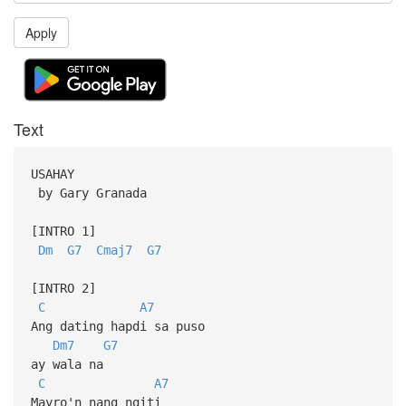
Apply
Text
USAHAY
by Gary Granada
[INTRO 1]
Dm
G7
Cmaj7
G7
[INTRO 2]
C
A7
Ang dating hapdi sa puso
Dm7
G7
ay wala na
C
A7
Mayro'n nang ngiti