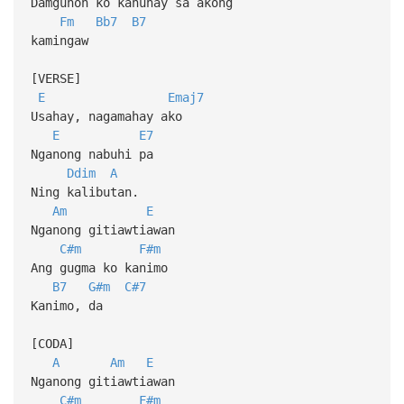
Damguhon ko kanunay sa akong
Fm
Bb7
B7
kamingaw
[VERSE]
E
Emaj7
Usahay, nagamahay ako
E
E7
Nganong nabuhi pa
Ddim
A
Ning kalibutan.
Am
E
Nganong gitiawtiawan
C#m
F#m
Ang gugma ko kanimo
B7
G#m
C#7
Kanimo, da
[CODA]
A
Am
E
Nganong gitiawtiawan
C#m
F#m