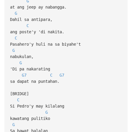
G
at ang jeep ay nabangga.
G
Dahil sa antipara,
C
ang poste'y 'di nakita.
C
Pasahero'y huli na sa biyahe't
G
nabukulan,
G
'Di pa nakarating
G7
C
G7
sa dapat na puntahan.
[BRIDGE]
C
Si Pedro'y may kilalang
G
kawatang pulitiko
G
Sa bawat halalan