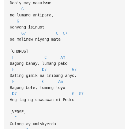
Doo'y may nakaiwan
G
ng lumang antipara,
G
Kanyang isinuot
G7
C
C7
sa malinaw niyang mata
[CHORUS]
F
C
Am
Bagong bahay, lumang pako
F
D7
G7
Dating gimik na inibang-anyo.
F
C
Am
Bagong bote, lumang toyo
D7
G
G7
Ang laging sawsawan ni Pedro
[VERSE]
C
Gulong ay umiskyerda