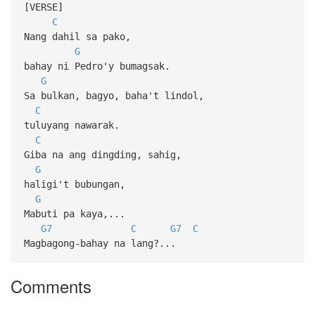
[VERSE]
C
Nang dahil sa pako,
G
bahay ni Pedro'y bumagsak.
G
Sa bulkan, bagyo, baha't lindol,
C
tuluyang nawarak.
C
Giba na ang dingding, sahig,
G
haligi't bubungan,
G
Mabuti pa kaya,...
G7
C
G7
C
Magbagong-bahay na lang?...
Comments