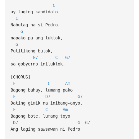
C
ay laging kandidato.
C
Nabulag na si Pedro,
G
napako pa ang tuktok,
G
Pulitikong bulok,
G7
C
G7
sa gobyerno iniluklok.
[CHORUS]
F
C
Am
Bagong bahay, lumang pako
F
D7
G7
Dating gimik na inibang-anyo.
F
C
Am
Bagong bote, lumang toyo
D7
G
G7
Ang laging sawsawan ni Pedro