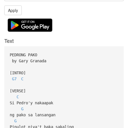
Apply
Text
PEDRONG PAKO
by Gary Granada
[INTRO]
G7
C
[VERSE]
C
Si Pedro'y nakaapak
G
ng pako sa lansangan
G
Pinulot niya't baka sakaling