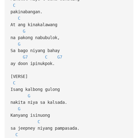
C
pakinabangan.
C
At ang kinakalawang
G
na pakong nabubulok,
G
Sa bago niyang bahay
G7
C
G7
ay doon ipinukpok.
[VERSE]
C
Isang kalbong gulong
G
nakita niya sa kalsada.
G
Kanyang isinuong
C
sa jeepney niyang pampasada.
C