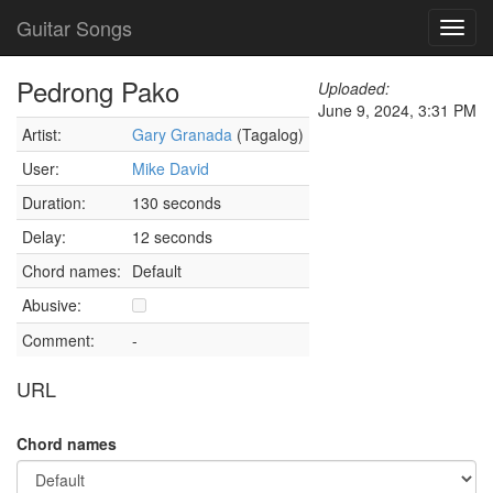
Guitar Songs
Toggl
navig
Pedrong Pako
Uploaded:
June 9, 2024, 3:31 PM
Artist:
Gary Granada
(Tagalog)
User:
Mike David
Duration:
130 seconds
Delay:
12 seconds
Chord names:
Default
Abusive:
Comment:
-
URL
Chord names