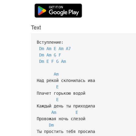
Text
Вступление:
Dm
Am
E
Am
A7
Dm
Am
G
F
Dm
E
F
G
Am
Am
Над рекой склонилась ива
E
Плачет горькою водой
E
Каждый день ты приходила
Am
E
Провожая ночь слезой
Dm
Ты простить тебя просила