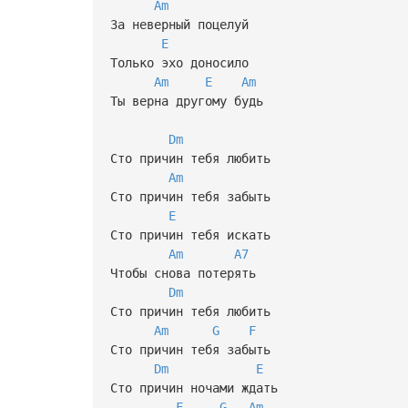
Am
За неверный поцелуй
E
Только эхо доносило
Am
E
Am
Ты верна другому будь
Dm
Сто причин тебя любить
Am
Сто причин тебя забыть
E
Сто причин тебя искать
Am
A7
Чтобы снова потерять
Dm
Сто причин тебя любить
Am
G
F
Сто причин тебя забыть
Dm
E
Сто причин ночами ждать
F
G
Am