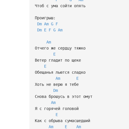
Чтоб с ума сойти опять
Проигрыш:
Dm
Am
G
F
Dm
E
F
G
Am
Am
Отчего же сердцу тяжко
E
Ветер гладит по щеке
E
Обещанья льются сладко
Am
E
Хоть не верю я тебе
Dm
Снова брошусь в этот омут
Am
Я с горячей головой
E
Как с обрыва сумасшедший
Am
E
Am