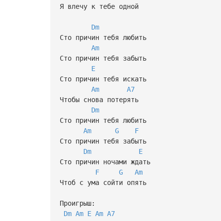
Я влечу к тебе одной
Dm
Сто причин тебя любить
Am
Сто причин тебя забыть
E
Сто причин тебя искать
Am
A7
Чтобы снова потерять
Dm
Сто причин тебя любить
Am
G
F
Сто причин тебя забыть
Dm
E
Сто причин ночами ждать
F
G
Am
Чтоб с ума сойти опять
Проигрыш:
Dm
Am
E
Am
A7