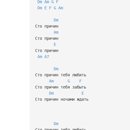
Dm
Am
G
F
Dm
E
F
G
Am
Dm
Сто причин
Am
Сто причин
E
Сто причин
Am
A7
Dm
Сто причин тебя любить
Am
G
F
Сто причин тебя забыть
Dm
E
Сто причин ночами ждать
Dm
Сто причин тебя любить