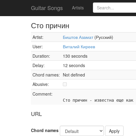
Guitar Songs
Artists
Сто причин
Artist:
Биштов Азамат
(Русский)
User:
Виталий Киреев
Duration:
130 seconds
Delay:
12 seconds
Chord names:
Not defined
Abusive:
Comment:
Сто причин - известна еще как 
URL
Chord names
Apply