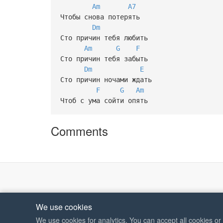
Am
A7
Чтобы снова потерять
Dm
Сто причин тебя любить
Am
G
F
Сто причин тебя забыть
Dm
E
Сто причин ночами ждать
F
G
Am
Чтоб с ума сойти опять
Comments
We use cookies
We use cookies for analytics. You can accept all cookies o