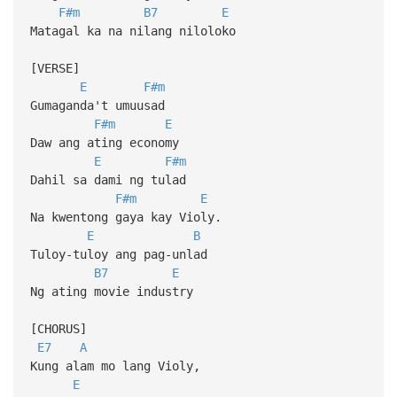
F#m
B7
E
Matagal ka na nilang niloloko
[VERSE]
E
F#m
Gumaganda't umuusad
F#m
E
Daw ang ating economy
E
F#m
Dahil sa dami ng tulad
F#m
E
Na kwentong gaya kay Violy.
E
B
Tuloy-tuloy ang pag-unlad
B7
E
Ng ating movie industry
[CHORUS]
E7
A
Kung alam mo lang Violy,
E