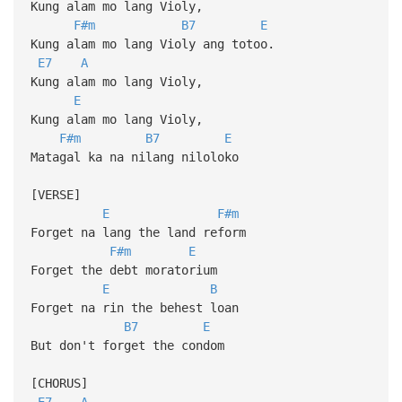
Kung alam mo lang Violy,
F#m
B7
E
Kung alam mo lang Violy ang totoo.
E7
A
Kung alam mo lang Violy,
E
Kung alam mo lang Violy,
F#m
B7
E
Matagal ka na nilang niloloko
[VERSE]
E
F#m
Forget na lang the land reform
F#m
E
Forget the debt moratorium
E
B
Forget na rin the behest loan
B7
E
But don't forget the condom
[CHORUS]
E7
A