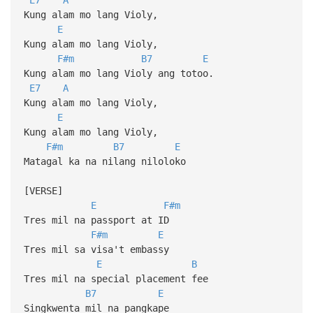
Kung alam mo lang Violy,
E
Kung alam mo lang Violy,
F#m
B7
E
Kung alam mo lang Violy ang totoo.
E7
A
Kung alam mo lang Violy,
E
Kung alam mo lang Violy,
F#m
B7
E
Matagal ka na nilang niloloko
[VERSE]
E
F#m
Tres mil na passport at ID
F#m
E
Tres mil sa visa't embassy
E
B
Tres mil na special placement fee
B7
E
Singkwenta mil na pangkape