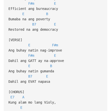
F#m
E
Efficient ang bureaucracy
E
B
Bumaba na ang poverty
B7
E
Restored na ang democracy
[VERSE]
E
F#m
Ang buhay natin nag-improve
F#m
E
Dahil ang GATT ay na-approve
E
B
Ang buhay natin gumanda
B7
E
Dahil ang EVAT napasa
[CHORUS]
E7
A
Kung alam mo lang Violy,
E