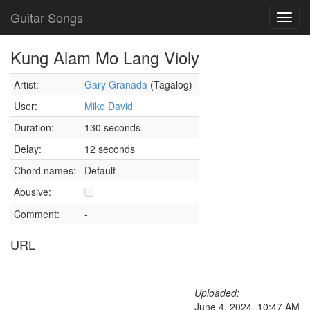
Guitar Songs
Toggl
navig
Kung Alam Mo Lang Violy
Artist:
Gary Granada
(Tagalog)
User:
Mike David
Duration:
130 seconds
Delay:
12 seconds
Chord names:
Default
Abusive:
Comment:
-
URL
Uploaded:
June 4, 2024, 10:47 AM