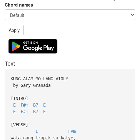
Chord names
Apply
Text
KUNG ALAM MO LANG VIOLY
by Gary Granada
[INTRO]
E
F#m
B7
E
E
F#m
B7
E
[VERSE]
E
F#m
Wala nang trapik sa kalye,