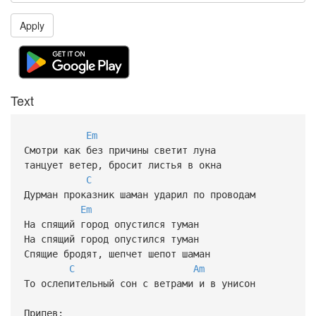
Apply
Text
Em
Смотри как без причины светит луна
танцует ветер, бросит листья в окна
C
Дурман проказник шаман ударил по проводам
Em
На спящий город опустился туман
На спящий город опустился туман
Спящие бродят, шепчет шепот шаман
C
Am
То ослепительный сон с ветрами и в унисон
Припев: