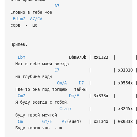
A7
Словно в тебе моё
Bdim7
A7/C#
серд - це
Припев:
Ebm
Bbm9/Db
|
xx1322
| 
Нет в небе моей звезды
C7
| |
x32310
на глубине воды
Cm/A
D7
| |
x0554x
Где-то она под толщею тайны
Gm7
Dm/F
|
3x333x
| 
Я буду всегда с тобой,
Cmaj7
| |
x3245x
буду твоей мечтой
Cm
Gm/E
A7
(
sus4
) |
x3134x
|
0x033x
Буду твоею явь - ю