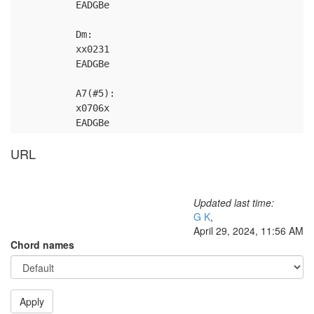
EADGBe
Dm:
xx0231
EADGBe
A7(#5):
x0706x
EADGBe
URL
Updated last time:
G K
,
April 29, 2024, 11:56 AM
Chord names
Apply