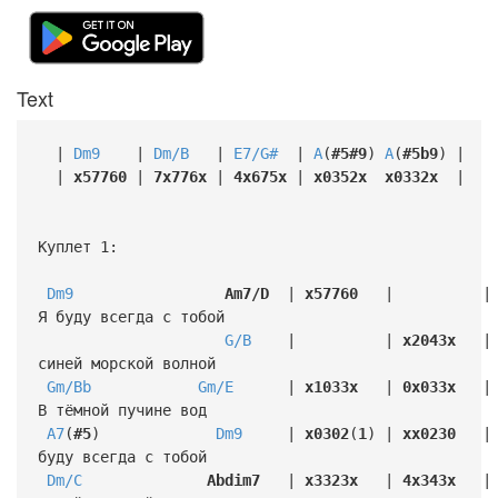
Text
|
Dm9
|
Dm/B
|
E7/G#
|
A
(
#5#9
)
A
(
#5b9
) |
|
x57760
|
7x776x
|
4x675x
|
x0352x
x0332x
|
Куплет 1:
Dm9
Am7/D
|
x57760
| | 
Я буду всегда с тобой
G/B
| |
x2043x
|
синей морской волной
Gm/Bb
Gm/E
|
x1033x
|
0x033x
|
В тёмной пучине вод
A7
(
#5
)
Dm9
|
x0302
(
1
) |
xx0230
|
буду всегда с тобой
Dm/C
Abdim7
|
x3323x
|
4x343x
|