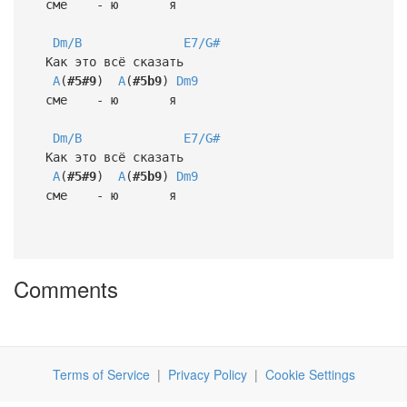
сме - ю я
Dm/B
E7/G#
Как это всё сказать
A
(
#5#9
)
A
(
#5b9
)
Dm9
сме - ю я
Dm/B
E7/G#
Как это всё сказать
A
(
#5#9
)
A
(
#5b9
)
Dm9
сме - ю я
Comments
Terms of Service
|
Privacy Policy
|
Cookie Settings