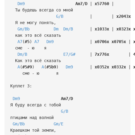
Dm9
Am7/D
|
x57760
| 
Ты будешь всегда со мной
G/B
| |
x2043x
Я не могу понять,
Gm/Bb
Dm
Dm/B
|
x1033x
|
x0323x
как это всё сказать
A7
(
#5
)
A7
Dm9
|
x0706x
x0705x
|
сме - ю я
Dm/B
E7/G#
|
7x776x
|
Как это всё сказать
A
(
#5#9
)
A
(
#5b9
)
Dm9
|
x0352x
x0332x
|
сме - ю я
Куплет 3:
Dm9
Am7/D
Я буду всегда с тобой
G/B
птицами над волной
Gm/Bb
Gm/E
Краешком той земли,