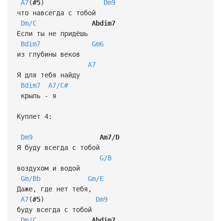
A7
(
#5
)
Dm9
что навсегда с тобой
Dm/C
Abdim7
Если ты не придёшь
Bdim7
Gm6
из глубины веков
A7
Я для тебя найду
Bdim7
A7/C#
крыль - я
Куплет 4:
Dm9
Am7/D
Я буду всегда с тобой
G/B
воздухом и водой
Gm/Bb
Gm/E
Даже, где нет тебя,
A7
(
#5
)
Dm9
буду всегда с тобой
Dm/C
Abdim7