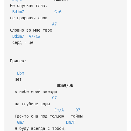
Не опуская глаз,
Bdim7
Gm6
не пророняя слов
A7
Словно во мне твоё
Bdim7
A7/C#
серд - це
Припев:
Ebm
Нет
Bbm9/Db
в небе моей звезды
C7
на глубине воды
Cm/A
D7
Где-то она под толщею тайны
Gm7
Dm/F
Я буду всегда с тобой,