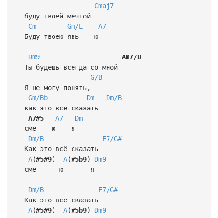
Cmaj7
буду твоей мечтой
Cm
Gm/E
A7
Буду твоею явь - ю
Dm9
Am7/D
Ты будешь всегда со мной
G/B
Я не могу понять,
Gm/Bb
Dm
Dm/B
как это всё сказать
A7#5
A7
Dm
сме - ю я
Dm/B
E7/G#
Как это всё сказать
A
(
#5#9
)
A
(
#5b9
)
Dm9
сме - ю я
Dm/B
E7/G#
Как это всё сказать
A
(
#5#9
)
A
(
#5b9
)
Dm9