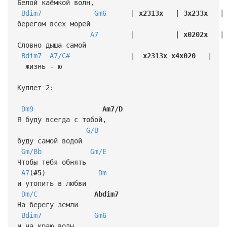
Белой каёмкой волн,
Bdim7
Gm6
|
x2313x
|
3x233x
|
берегом всех морей
A7
| |
x0202x
|
Словно дыша самой
Bdim7
A7/C#
|
x2313x
x4x020
|
жизнь - ю
Куплет 2:
Dm9
Am7/D
Я буду всегда с тобой,
G/B
буду самой водой
Gm/Bb
Gm/E
Чтобы тебя обнять
A7
(
#5
)
Dm
и утопить в любви
Dm/C
Abdim7
На берегу земли
Bdim7
Gm6
и на краю воды