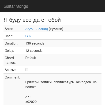
Guitar Songs
Я буду всегда с тобой
Artist:
Агутин Леонид
(Русский)
User:
G K
Duration:
130 seconds
Delay:
12 seconds
Chord
Default
names:
Abusive:
Comment:
Примеры записи аппликатуры аккордов на
полях:
A7:
x02020