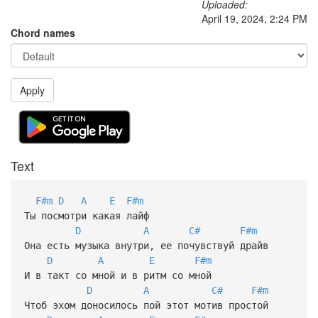
Uploaded:
April 19, 2024, 2:24 PM
Chord names
Apply
Text
F#m
D
A
E
F#m
Ты посмотри какая лайф
D
A
C#
F#m
Она есть музыка внутри, ее почувствуй драйв
D
A
E
F#m
И в такт со мной и в ритм со мной
D
A
C#
F#m
Чтоб эхом доносилось пой этот мотив простой