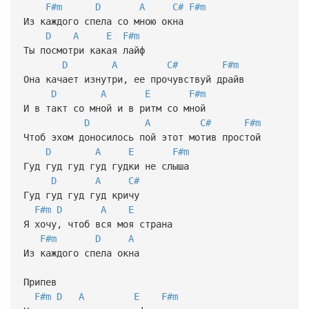
F#m
D
A
C#
F#m
Из каждого спела со мною окна
D
A
E
F#m
Ты посмотри какая лайф
D
A
C#
F#m
Она качает изнутри, ее прочувствуй драйв
D
A
E
F#m
И в такт со мной и в ритм со мной
D
A
C#
F#m
Чтоб эхом доносилось пой этот мотив простой
D
A
E
F#m
Гуд гуд гуд гуд гудки не слыша
D
A
C#
Гуд гуд гуд гуд кричу
F#m
D
A
E
Я хочу, чтоб вся моя страна
F#m
D
A
Из каждого спела окна
Припев
F#m
D
A
E
F#m