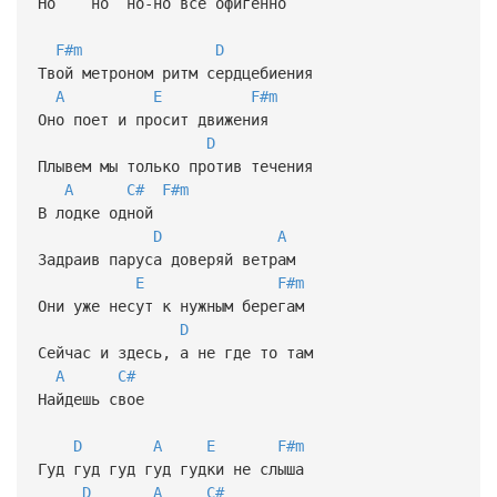
Но но но-но все офигенно
F#m
D
Твой метроном ритм сердцебиения
A
E
F#m
Оно поет и просит движения
D
Плывем мы только против течения
A
C#
F#m
В лодке одной
D
A
Задраив паруса доверяй ветрам
E
F#m
Они уже несут к нужным берегам
D
Сейчас и здесь, а не где то там
A
C#
Найдешь свое
D
A
E
F#m
Гуд гуд гуд гуд гудки не слыша
D
A
C#