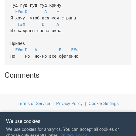
Гуд гуд гуд гуд кричу
F#m
D
A
E
Я хочу, чтоб вся моя страна
F#m
D
A
Из каждого спела окна
Припев
F#m
D
A
E
F#m
Но но но-но все офигенно
Comments
Terms of Service
|
Privacy Policy
|
Cookie Settings
We use cookies
We use cookies for analytics. You can accept all cookies or
If you like Guitar Songs, you
choose only essential ones.
Privacy Policy