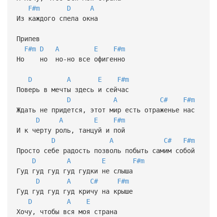
F#m
D
A
Из каждого спела окна
Припев
F#m
D
A
E
F#m
Но но но-но все офигенно
D
A
E
F#m
Поверь в мечты здесь и сейчас
D
A
C#
F#m
Ждать не придется, этот мир есть отраженье нас
D
A
E
F#m
И к черту роль, танцуй и пой
D
A
C#
F#m
Просто себе радость позволь побыть самим собой
D
A
E
F#m
Гуд гуд гуд гуд гудки не слыша
D
A
C#
F#m
Гуд гуд гуд гуд кричу на крыше
D
A
E
Хочу, чтобы вся моя страна