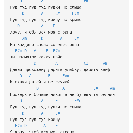
D
A
E
F#m
Гуд гуд гуд гуд гудки не слыша
D
A
C#
F#m
Гуд гуд гуд гуд кричу на крыше
D
A
E
Хочу, чтобы вся моя страна
F#m
D
A
C#
Из каждого спела со мною окна
F#m
D
A
E
F#m
Ты посмотри какая лайф
D
A
C#
F#m
Давай прохожему дарить улыбку, дарить кайф
D
A
E
F#m
И скажи да ей и не скучай
D
A
C#
F#m
Проверь и больше никогда не будешь ты онлайн
D
A
E
F#m
Гуд гуд гуд гуд гудки не слыша
D
A
C#
Гуд гуд гуд гуд кричу
F#m
D
A
E
Я хочу, чтоб вся моя страна