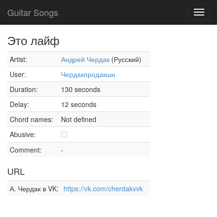
Guitar Songs
Toggl
navig
Это лайф
Artist:
Андрей Чердак
(Русский)
User:
Чердакпродакшн
Duration:
130 seconds
Delay:
12 seconds
Chord names:
Not defined
Abusive:
Comment:
-
URL
А. Чердак в VK:
https://vk.com/cherdakvvk