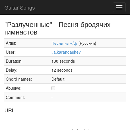
Guitar Songs
Toggl
navig
"Разлученные" - Песня бродячих
гимнастов
Artist:
Песни из м/ф
(Русский)
User:
i.a.karandashev
Duration:
130 seconds
Delay:
12 seconds
Chord names:
Default
Abusive:
Comment:
-
URL