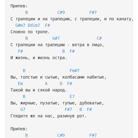
Припев:
B
C#9
F#7
С трапеции и на трапецию, с трапеции, и по канату,
G#m7
Ddim7
F#
Словно по тропе.
B
G#7
C#
С трапеции на трапецию - ветра в лицо,
F#
B
F#
И жизнь, и жизнь остра.
B
Fm#7
Вы, толстые и сытые, колбасами набитые,
Em
A
D
F#
Такой вы и сякой народ.
B
E7
Вы, жирные, пузатые, тупые, дубоватые,
G7
F#7
B
F#
Глядите же на нас, разинув рот.
Припев:
B
C#9
F#7