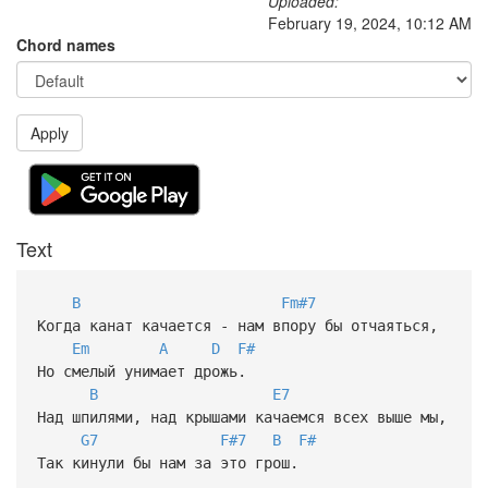
Uploaded:
February 19, 2024, 10:12 AM
Chord names
Apply
Text
B
Fm#7
Когда канат качается - нам впору бы отчаяться,
Em
A
D
F#
Но смелый унимает дрожь.
B
E7
Над шпилями, над крышами качаемся всех выше мы,
G7
F#7
B
F#
Так кинули бы нам за это грош.