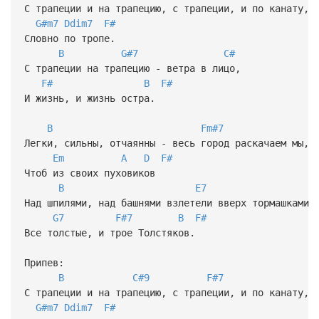
С трапеции и на трапецию, с трапеции, и по канату,
G#m7
Ddim7
F#
Словно по тропе.
B
G#7
C#
С трапеции на трапецию - ветра в лицо,
F#
B
F#
И жизнь, и жизнь остра.
B
Fm#7
Легки, сильны, отчаянны - весь город раскачаем мы,
Em
A
D
F#
Чтоб из своих пуховиков
B
E7
Над шпилями, над башнями взлетели вверх тормашками
G7
F#7
B
F#
Все толстые, и трое Толстяков.
Припев:
B
C#9
F#7
С трапеции и на трапецию, с трапеции, и по канату,
G#m7
Ddim7
F#