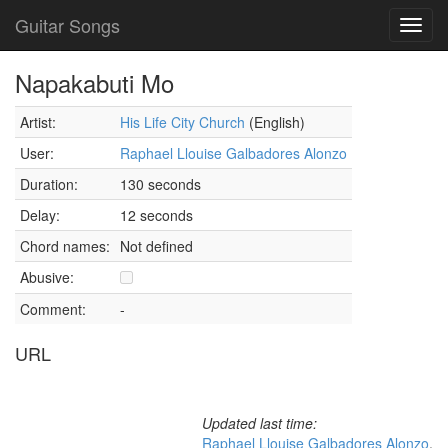
Guitar Songs
Toggl
navig
Napakabuti Mo
Artist:
His Life City Church
(English)
User:
Raphael Llouise Galbadores Alonzo
Duration:
130 seconds
Delay:
12 seconds
Chord names:
Not defined
Abusive:
Comment:
-
URL
Updated last time:
Raphael Llouise Galbadores Alonzo
,