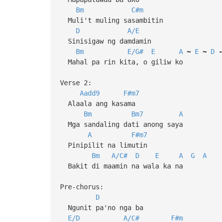
Bm
C#m
Muli't muling sasambitin
D
A/E
Sinisigaw ng damdamin
Bm
E/G#
E
A
~
E
~
D
Mahal pa rin kita, o giliw ko
Verse 2:
Aadd9
F#m7
Alaala ang kasama
Bm
Bm7
A
Mga sandaling dati anong saya
A
F#m7
Pinipilit na limutin
Bm
A/C#
D
E
A
G
A
Bakit di maamin na wala ka na
Pre-chorus:
D
Ngunit pa'no nga ba
E/D
A/C#
F#m