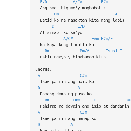
E/D
A/C#
F#m
Ang pag-ibig mo'y magbabalik
Bm
E
A
Batid ko na nasaktan kita nang labis
D
E/D
At sinabi ko sa'yo
A/C#
F#m
F#m/E
Na kaya kong limutin ka
Bm
Bm/A
Esus4
E
Bakit ngayo'y hinahanap kita
Chorus:
A
C#m
Ikaw pa rin ang nais ko
D
A
Damang dama ng puso ko
Bm
C#m
D
Es
Mahirap na dayain ang isip at damdamin
A
C#m
Ikaw pa rin ang hanap ko
D
A
Mapapatawad ba ako