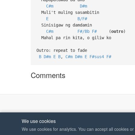
C#m
D#m
Muli't muling sasambitin
E
B/F#
Sinisigaw ng damdamin
C#m
F#/Bb
F#
(
outro
)
Mahal pa rin kita, o giliw ko
Outro: repeat to fade
B
D#m
E
B
,
C#m
D#m
E
F#sus4
F#
Comments
We use cookies
We use cookies for analytics. You can accept all cookies o