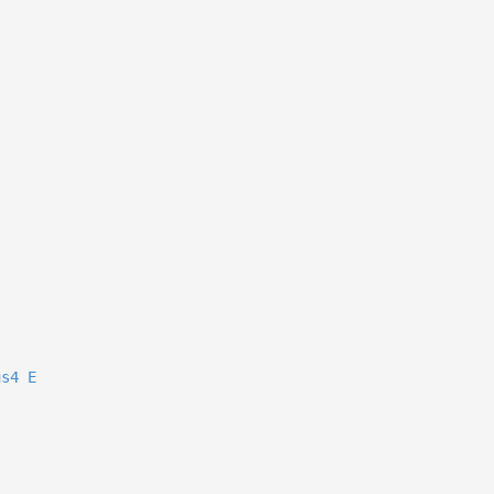
us4
E