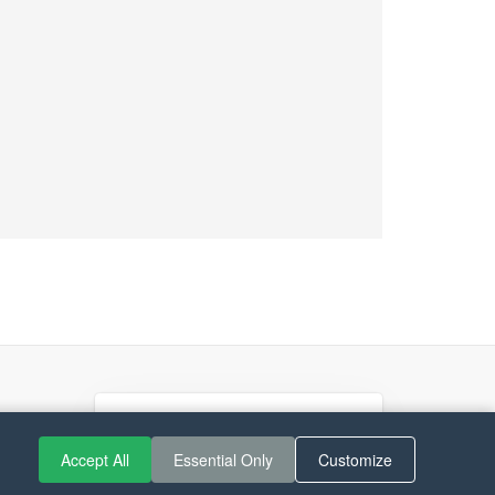
If you like Guitar Songs, you
Accept All
Essential Only
Customize
can buy me a coffee :)