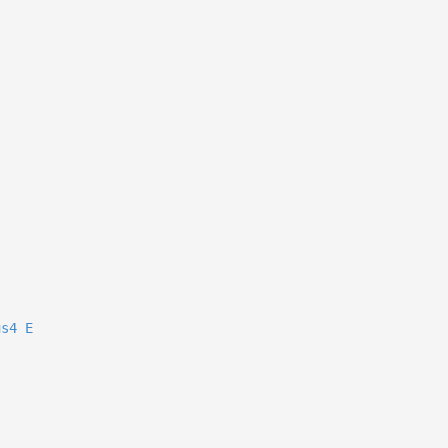
us4
E