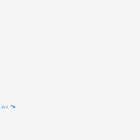
sus4
F#