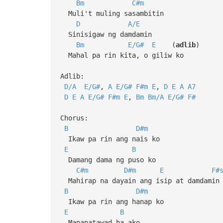
Bm
C#m
Muli't muling sasambitin
D
A/E
Sinisigaw ng damdamin
Bm
E/G#
E
(
adlib
)
Mahal pa rin kita, o giliw ko
Adlib:
D/A
E/G#
,
A
E/G#
F#m
E
,
D
E
A
A7
D
E
A
E/G#
F#m
E
,
Bm
Bm/A
E/G#
F#
Chorus:
B
D#m
Ikaw pa rin ang nais ko
E
B
Damang dama ng puso ko
C#m
D#m
E
F#
Mahirap na dayain ang isip at damdamin
B
D#m
Ikaw pa rin ang hanap ko
E
B
Mapapatawad ba ako