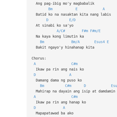
Ang pag-ibig mo'y magbabalik
Bm
E
A
Batid ko na nasaktan kita nang labis
D
E/D
At sinabi ko sa'yo
A/C#
F#m
F#m/E
Na kaya kong limutin ka
Bm
Bm/A
Esus4
E
Bakit ngayo'y hinahanap kita
Chorus:
A
C#m
Ikaw pa rin ang nais ko
D
A
Damang dama ng puso ko
Bm
C#m
D
Es
Mahirap na dayain ang isip at damdamin
A
C#m
Ikaw pa rin ang hanap ko
D
A
Mapapatawad ba ako