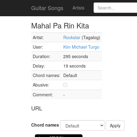
Guitar Songs
Artists
Mahal Pa Rin Kita
Artist:
Rockstar
(Tagalog)
User:
Kim Michael Turgo
Duration:
295 seconds
Delay:
19 seconds
Chord names:
Default
Abusive:
Comment:
-
URL
Chord names
Apply