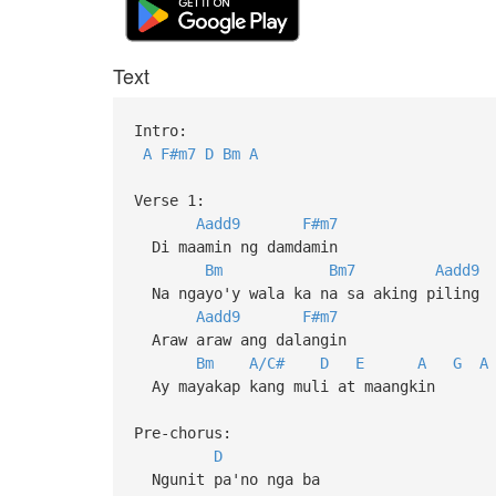
Text
Intro:
A
F#m7
D
Bm
A
Verse 1:
Aadd9
F#m7
Di maamin ng damdamin
Bm
Bm7
Aadd9
Na ngayo'y wala ka na sa aking piling
Aadd9
F#m7
Araw araw ang dalangin
Bm
A/C#
D
E
A
G
A
Ay mayakap kang muli at maangkin
Pre-chorus:
D
Ngunit pa'no nga ba