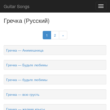
Guitar Songs
Toggl
navig
Гречка (Русский)
1
2
»
Гречка — Анимешница
Гречка — Будьте любимы
Гречка — будьте любимы
Гречка — всю грусть
Гречка — жалкие крысы