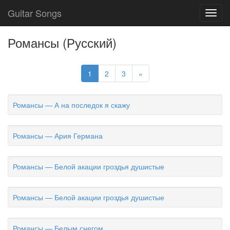
Guitar Songs
Toggl
navig
Романсы (Русский)
1
2
3
»
Романсы — А на последок я скажу
Романсы — Ария Германа
Романсы — Белой акации гроздья душистые
Романсы — Белой акации гроздья душистые
Романсы — Белым снегом